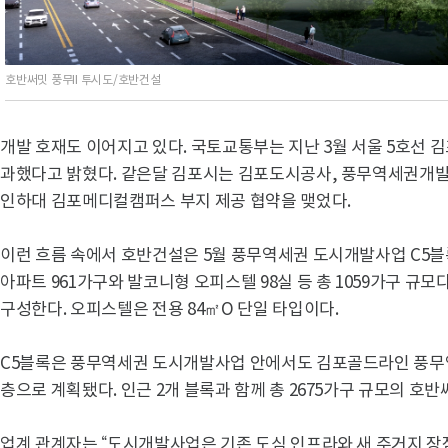
호반써밋 풍무II 투시도/호반건설
개발 호재도 이어지고 있다. 국토교통부는 지난 3월 서울 5호선
과했다고 밝혔다. 같은달 김포시는 김포도시공사, 풍무역세권개발
인하대 김포메디컬캠퍼스 부지 제공 협약을 맺었다.
이런 흐름 속에서 호반건설은 5월 풍무역세권 도시개발사업 C5블
아파트 961가구와 발코니형 오피스텔 98실 등 총 1059가구 규모다
구성한다. 오피스텔은 전용 84㎡O 단일 타입이다.
C5블록은 풍무역세권 도시개발사업 안에서도 김포골드라인 풍무역과
층으로 계획됐다. 인근 2개 블록과 함께 총 2675가구 규모의 호
업계 관계자는 “도시개발사업은 기존 도심 인프라와 새 주거지 장점