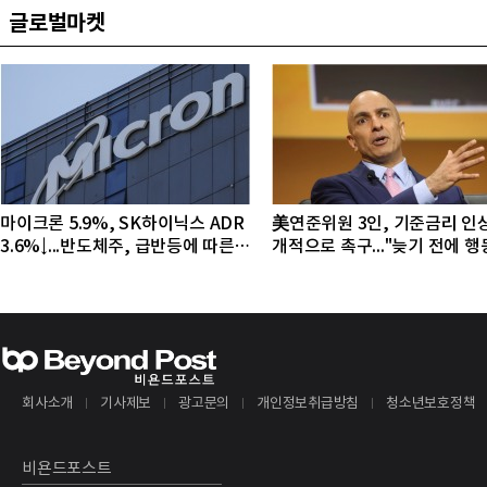
글로벌마켓
마이크론 5.9%, SK하이닉스 ADR
美연준위원 3인, 기준금리 인
3.6%↓...반도체주, 급반등에 따른
개적으로 촉구..."늦기 전에 
조정 국면
야"
회사소개
기사제보
광고문의
개인정보취급방침
청소년보호정책
비욘드포스트