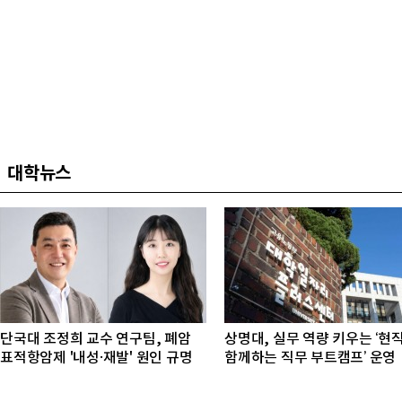
대학뉴스
단국대 조정희 교수 연구팀, 폐암
상명대, 실무 역량 키우는 ‘현
표적항암제 '내성·재발' 원인 규명
함께하는 직무 부트캠프’ 운영