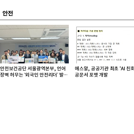
안전
안전보건공단 서울광역본부, 언어
에스알, 공공기관 최초 'AI 친
장벽 허무는 ‘외국인 안전리더’ 발대
공문서 포맷 개발
식 개최