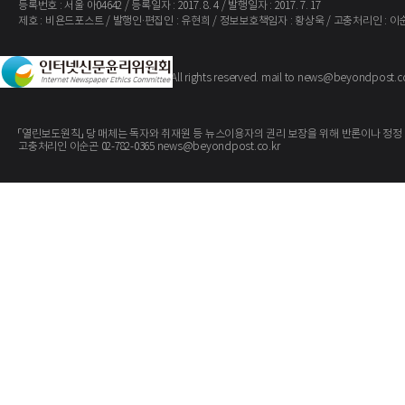
등록번호 : 서울 아04642 / 등록일자 : 2017. 8. 4 / 발행일자 : 2017. 7. 17
제호 : 비욘드포스트 / 발행인·편집인 : 유현희 / 정보보호책임자 : 황상욱 / 고충처리인 : 이
The BeyondPost
Copyright ©
. All rights reserved. mail to news@beyondpost.c
「열린보도원칙」 당 매체는 독자와 취재원 등 뉴스이용자의 권리 보장을 위해 반론이나 정정
고충처리인 이순곤 02-782-0365 news@beyondpost.co.kr