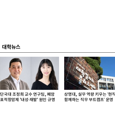
대학뉴스
단국대 조정희 교수 연구팀, 폐암
상명대, 실무 역량 키우는 ‘현
표적항암제 '내성·재발' 원인 규명
함께하는 직무 부트캠프’ 운영