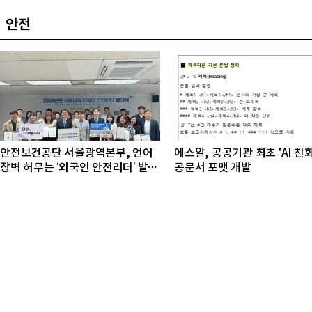
안전
안전보건공단 서울광역본부, 언어
에스알, 공공기관 최초 'AI 친
장벽 허무는 ‘외국인 안전리더’ 발대
공문서 포맷 개발
식 개최