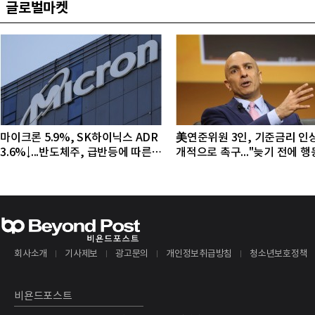
글로벌마켓
마이크론 5.9%, SK하이닉스 ADR
美연준위원 3인, 기준금리 인
3.6%↓...반도체주, 급반등에 따른
개적으로 촉구..."늦기 전에 
조정 국면
야"
회사소개
기사제보
광고문의
개인정보취급방침
청소년보호정책
비욘드포스트