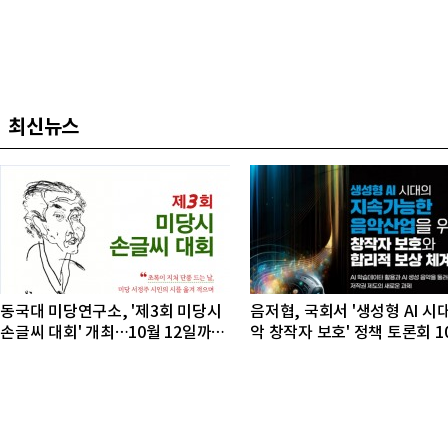
최신뉴스
동국대 미당연구소, '제3회 미당시
음저협, 국회서 '생성형 AI 시
손글씨 대회' 개최…10월 12일까지
악 창작자 보호' 정책 토론회 1
접수
개최