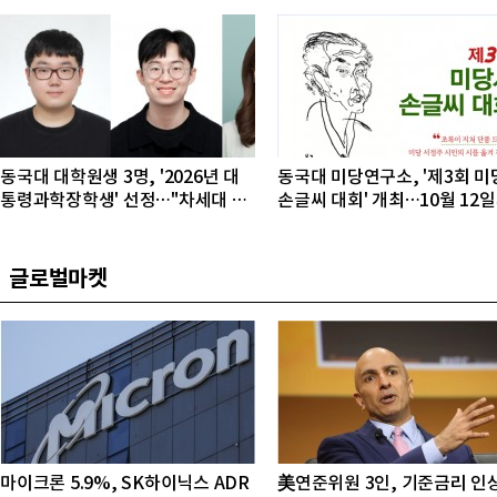
동국대 대학원생 3명, '2026년 대
동국대 미당연구소, '제3회 미
통령과학장학생' 선정…"차세대 연
손글씨 대회' 개최…10월 12
구자 발굴"
접수
글로벌마켓
마이크론 5.9%, SK하이닉스 ADR
美연준위원 3인, 기준금리 인