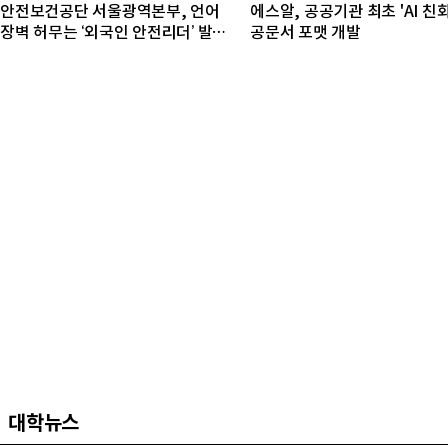
안전보건공단 서울광역본부, 언어
에스알, 공공기관 최초 'AI 친
장벽 허무는 ‘외국인 안전리더’ 발대
공문서 포맷 개발
식 개최
대학뉴스