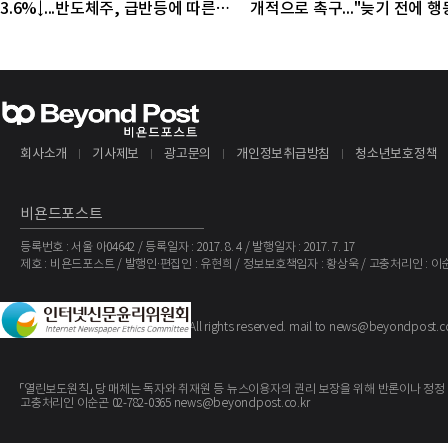
3.6%↓...반도체주, 급반등에 따른
개적으로 촉구..."늦기 전에 
조정 국면
야"
회사소개
기사제보
광고문의
개인정보취급방침
청소년보호정책
비욘드포스트
등록번호 : 서울 아04642 / 등록일자 : 2017. 8. 4 / 발행일자 : 2017. 7. 17
제호 : 비욘드포스트 / 발행인·편집인 : 유현희 / 정보보호책임자 : 황상욱 / 고충처리인 : 이
The BeyondPost
Copyright ©
. All rights reserved. mail to news@beyondpost.c
「열린보도원칙」 당 매체는 독자와 취재원 등 뉴스이용자의 권리 보장을 위해 반론이나 정정
고충처리인 이순곤 02-782-0365 news@beyondpost.co.kr