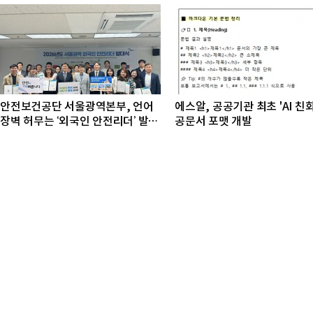
안전보건공단 서울광역본부, 언어
에스알, 공공기관 최초 'AI 친
장벽 허무는 ‘외국인 안전리더’ 발대
공문서 포맷 개발
식 개최