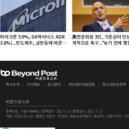
마이크론 5.9%, SK하이닉스 ADR
美연준위원 3인, 기준금리 인
3.6%↓...반도체주, 급반등에 따른
개적으로 촉구..."늦기 전에 
조정 국면
야"
회사소개
기사제보
광고문의
개인정보취급방침
청소년보호정책
비욘드포스트
등록번호 : 서울 아04642 / 등록일자 : 2017. 8. 4 / 발행일자 : 2017. 7. 17
제호 : 비욘드포스트 / 발행인·편집인 : 유현희 / 정보보호책임자 : 황상욱 / 고충처리인 : 이