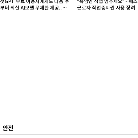
챗GPT 무료 이용자에게도 다음 주
"폭염엔 작업 멈추세요"…에스
부터 최신 AI모델 무제한 제공...오
근로자 작업중지권 사용 장려
픈AI, GPT-5.6 '루나' 모델 제한없
이 제공키로
안전