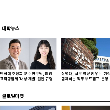
대학뉴스
단국대 조정희 교수 연구팀, 폐암
상명대, 실무 역량 키우는 ‘현
표적항암제 '내성·재발' 원인 규명
함께하는 직무 부트캠프’ 운영
글로벌마켓