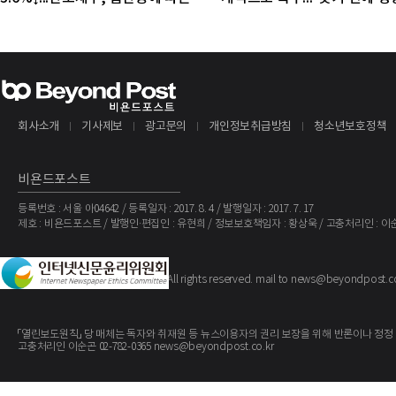
조정 국면
야"
회사소개
기사제보
광고문의
개인정보취급방침
청소년보호정책
비욘드포스트
등록번호 : 서울 아04642 / 등록일자 : 2017. 8. 4 / 발행일자 : 2017. 7. 17
제호 : 비욘드포스트 / 발행인·편집인 : 유현희 / 정보보호책임자 : 황상욱 / 고충처리인 : 이
The BeyondPost
Copyright ©
. All rights reserved. mail to news@beyondpost.c
「열린보도원칙」 당 매체는 독자와 취재원 등 뉴스이용자의 권리 보장을 위해 반론이나 정정
고충처리인 이순곤 02-782-0365 news@beyondpost.co.kr