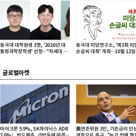
동국대 대학원생 3명, '2026년 대
동국대 미당연구소, '제3회 미
통령과학장학생' 선정…"차세대 연
손글씨 대회' 개최…10월 12
구자 발굴"
접수
글로벌마켓
마이크론 5.9%, SK하이닉스 ADR
美연준위원 3인, 기준금리 인
3.6%↓...반도체주, 급반등에 따른
개적으로 촉구..."늦기 전에 