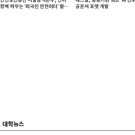
안전보건공단 서울광역본부, 언어
에스알, 공공기관 최초 'AI 친
장벽 허무는 ‘외국인 안전리더’ 발대
공문서 포맷 개발
식 개최
대학뉴스