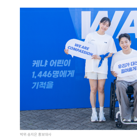
박위·송지은 홍보대사