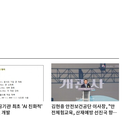
기관 최초 'AI 친화적'
김현중 안전보건공단 이사장, "안
 개발
전체험교육, 산재예방 선진국 향한
첫걸음"