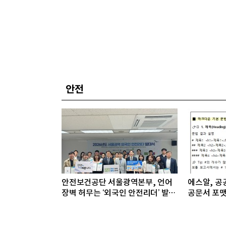
안전
안전보건공단 서울광역본부, 언어
에스알, 공공
장벽 허무는 ‘외국인 안전리더’ 발대
공문서 포맷
식 개최