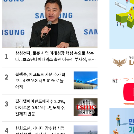
삼성전자, 로봇 사업 미래성장 핵심 축으로 삼는
1
다...보스턴다이내믹스 출신 이동건 부사장, 로보
틱스 전략팀장으로 선임
블랙록, 에코프로 지분 추가 확
2
보...4.95%에서 5.01%로 높
아져
필라델피아반도체지수 2.2%,
3
마이크론 0.94%↑...반도체주,
일제히 반등
한화오션, 캐나다 잠수함 사업
4