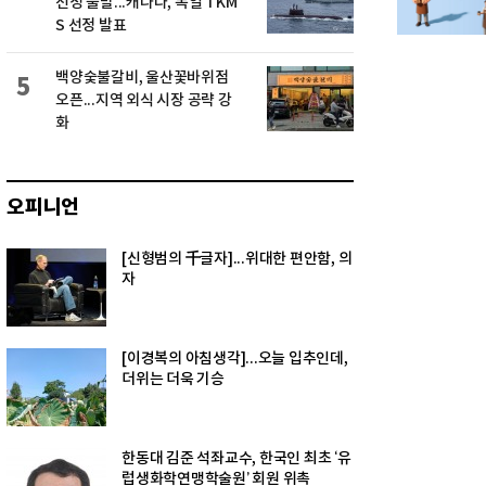
선정 불발...캐나다, 독일 TKM
S 선정 발표
백양숯불갈비, 울산꽃바위점
5
오픈...지역 외식 시장 공략 강
화
오피니언
[신형범의 千글자]...위대한 편안함, 의
자
[이경복의 아침생각]...오늘 입추인데,
더위는 더욱 기승
한동대 김준 석좌교수, 한국인 최초 ‘유
럽생화학연맹학술원’ 회원 위촉