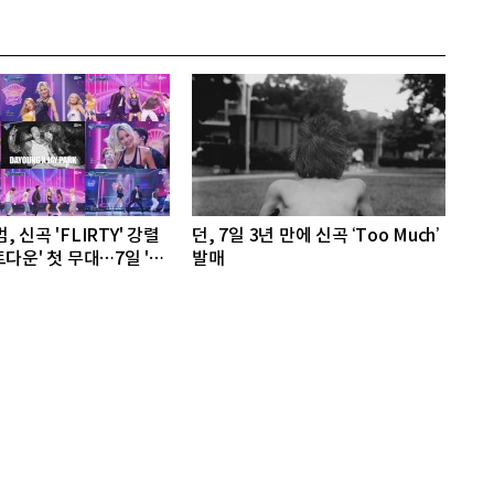
 신곡 'FLIRTY' 강렬
던, 7일 3년 만에 신곡 ‘Too Much’
다운' 첫 무대…7일 '뮤
발매
격