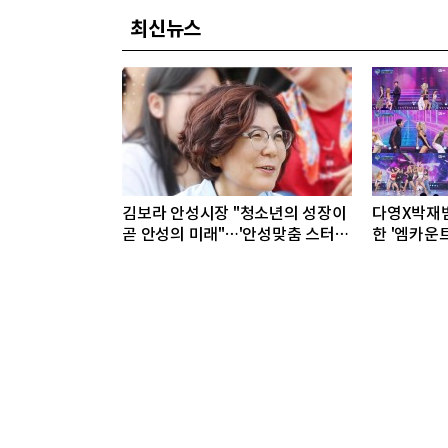
최신뉴스
김보라 안성시장 "청소년의 성장이
다영X박재범,
곧 안성의 미래"…'안성맞춤 스터디
한 '엠카운트
랩 구포' 첫걸음
직뱅크' 출