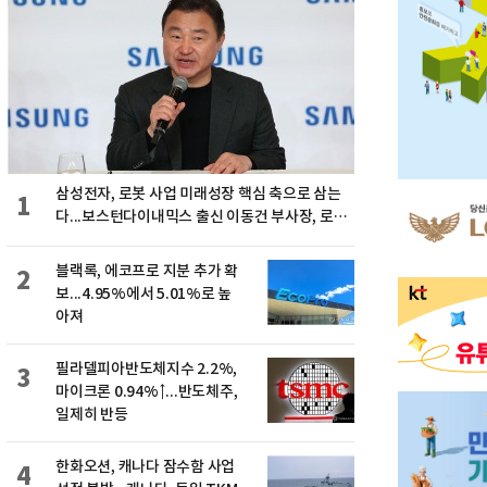
삼성전자, 로봇 사업 미래성장 핵심 축으로 삼는
1
다...보스턴다이내믹스 출신 이동건 부사장, 로보
틱스 전략팀장으로 선임
블랙록, 에코프로 지분 추가 확
2
보...4.95%에서 5.01%로 높
아져
필라델피아반도체지수 2.2%,
3
마이크론 0.94%↑...반도체주,
일제히 반등
한화오션, 캐나다 잠수함 사업
4