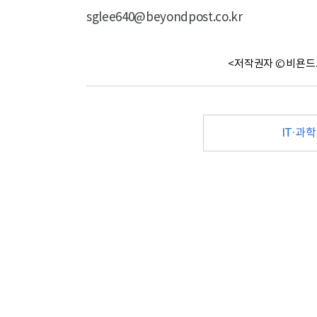
sglee640@beyondpost.co.kr
<저작권자 © 비욘드
IT·과학