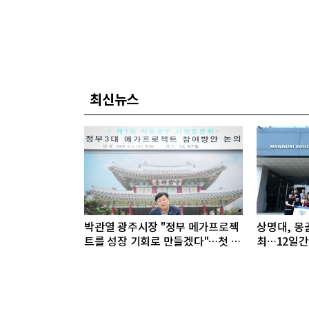
최신뉴스
박관열 광주시장 "정부 메가프로젝
상명대, 몽
트를 성장 기회로 만들겠다"…첫 시
최…12일간
정토론회 개최