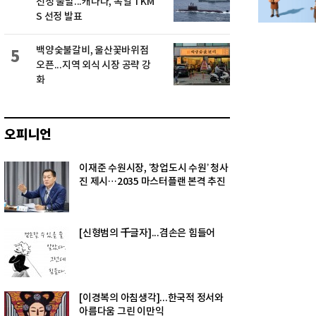
선정 불발...캐나다, 독일 TKM
S 선정 발표
백양숯불갈비, 울산꽃바위점
5
오픈...지역 외식 시장 공략 강
화
오피니언
이재준 수원시장, ‘창업도시 수원’ 청사
진 제시…2035 마스터플랜 본격 추진
[신형범의 千글자]...겸손은 힘들어
[이경복의 아침생각]...한국적 정서와
아름다움 그린 이만익