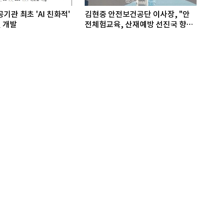
기관 최초 'AI 친화적'
김현중 안전보건공단 이사장, "안
 개발
전체험교육, 산재예방 선진국 향한
첫걸음"