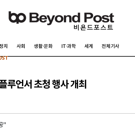
정치
사회
생활·문화
IT·과학
세계
전체기사
OST
플루언서 초청 행사 개최
공"