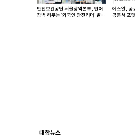
안전보건공단 서울광역본부, 언어
에스알, 공공
장벽 허무는 ‘외국인 안전리더’ 발대
공문서 포맷
식 개최
대학뉴스