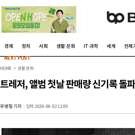
경제
정치
사회
생활·문화
IT·과학
세계
전체
NEXT POST
HOME > 생활·문화
트레저, 앨범 첫날 판매량 신기록 돌파…
유병철 기자
입력 2026-06-02 11:00