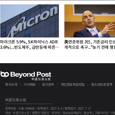
마이크론 5.9%, SK하이닉스 ADR
美연준위원 3인, 기준금리 인
3.6%↓...반도체주, 급반등에 따른
개적으로 촉구..."늦기 전에 
조정 국면
야"
회사소개
기사제보
광고문의
개인정보취급방침
청소년보호정책
비욘드포스트
등록번호 : 서울 아04642 / 등록일자 : 2017. 8. 4 / 발행일자 : 2017. 7. 17
제호 : 비욘드포스트 / 발행인·편집인 : 유현희 / 정보보호책임자 : 황상욱 / 고충처리인 : 이