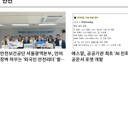
안전
안전보건공단 서울광역본부, 언어
에스알, 공공기관 최초 'AI 친
장벽 허무는 ‘외국인 안전리더’ 발대
공문서 포맷 개발
식 개최