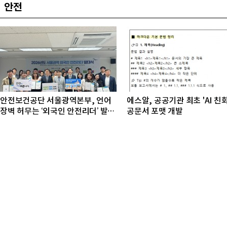
안전
안전보건공단 서울광역본부, 언어
에스알, 공공기관 최초 'AI 친
장벽 허무는 ‘외국인 안전리더’ 발대
공문서 포맷 개발
식 개최