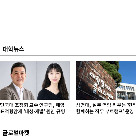
대학뉴스
단국대 조정희 교수 연구팀, 폐암
상명대, 실무 역량 키우는 ‘현
표적항암제 '내성·재발' 원인 규명
함께하는 직무 부트캠프’ 운영
글로벌마켓