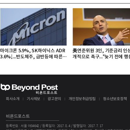
마이크론 5.9%, SK하이닉스 ADR
美연준위원 3인, 기준금리 인
3.6%↓...반도체주, 급반등에 따른
개적으로 촉구..."늦기 전에 
조정 국면
야"
회사소개
기사제보
광고문의
개인정보취급방침
청소년보호정책
비욘드포스트
등록번호 : 서울 아04642 / 등록일자 : 2017. 8. 4 / 발행일자 : 2017. 7. 17