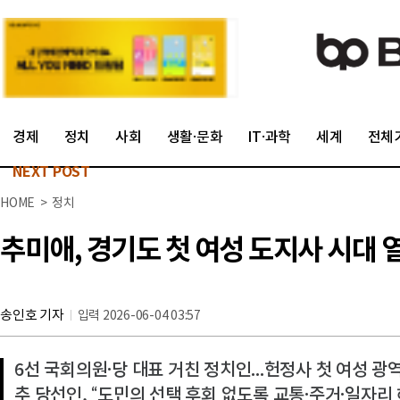
경제
정치
사회
생활·문화
IT·과학
세계
전체
NEXT POST
HOME > 정치
추미애, 경기도 첫 여성 도지사 시대 
송인호 기자
입력 2026-06-04 03:57
6선 국회의원·당 대표 거친 정치인...헌정사 첫 여성 
추 당선인, “도민의 선택 후회 없도록 교통·주거·일자리