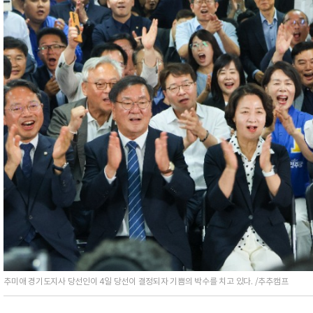
추미애 경기도지사 당선인이 4일 당선이 결정되자 기쁨의 박수를 치고 있다. /추추캠프