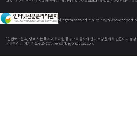
제호 : 비욘드포스트 / 발행인·편집인 : 유현희 / 정보보호책임자 : 황상욱 / 고충처리인 : 이
The BeyondPost
Copyright ©
. All rights reserved. mail to news@beyondpost.c
「열린보도원칙」 당 매체는 독자와 취재원 등 뉴스이용자의 권리 보장을 위해 반론이나 정정
고충처리인 이순곤 02-782-0365 news@beyondpost.co.kr