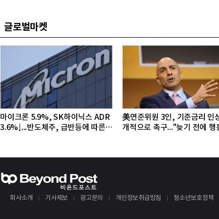
구자 발굴"
접수
글로벌마켓
마이크론 5.9%, SK하이닉스 ADR
美연준위원 3인, 기준금리 인
3.6%↓...반도체주, 급반등에 따른
개적으로 촉구..."늦기 전에 
조정 국면
야"
회사소개
기사제보
광고문의
개인정보취급방침
청소년보호정책