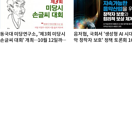
동국대 미당연구소, '제3회 미당시
음저협, 국회서 '생성형 AI 시
손글씨 대회' 개최…10월 12일까지
악 창작자 보호' 정책 토론회 1
접수
개최