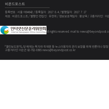
비욘드포스트
등록번호 : 서울 아04642 / 등록일자 : 2017. 8. 4 / 발행일자 : 2017. 7. 17
제호 : 비욘드포스트 / 발행인·편집인 : 유현희 / 정보보호책임자 : 황상욱 / 고충처리인 : 이
The BeyondPost
Copyright ©
. All rights reserved. mail to news@beyondpost.c
「열린보도원칙」 당 매체는 독자와 취재원 등 뉴스이용자의 권리 보장을 위해 반론이나 정정
고충처리인 이순곤 02-782-0365 news@beyondpost.co.kr