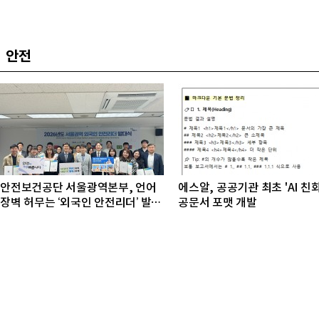
안전
안전보건공단 서울광역본부, 언어
에스알, 공공기관 최초 'AI 친
장벽 허무는 ‘외국인 안전리더’ 발대
공문서 포맷 개발
식 개최