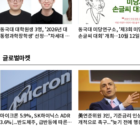
동국대 대학원생 3명, '2026년 대
동국대 미당연구소, '제3회 미
통령과학장학생' 선정…"차세대 연
손글씨 대회' 개최…10월 12
구자 발굴"
접수
글로벌마켓
마이크론 5.9%, SK하이닉스 ADR
美연준위원 3인, 기준금리 인
3.6%↓...반도체주, 급반등에 따른
개적으로 촉구..."늦기 전에 
조정 국면
야"