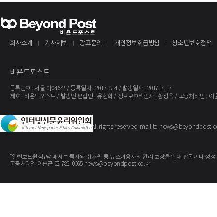
회사소개
기사제보
광고문의
개인정보취급방침
청소년보호정책
비욘드포스트
등록번호 : 서울 아04642 / 등록일자 : 2017. 8. 4 / 발행일자 : 2017. 7. 17
제호 : 비욘드포스트 / 발행인·편집인 : 유현희 / 정보보호책임자 : 황상욱 / 고충처리인 : 이
The BeyondPost
Copyright ©
. All rights reserved. mail to news@beyondpost.c
「열린보도원칙」 당 매체는 독자와 취재원 등 뉴스이용자의 권리 보장을 위해 반론이나 정정
고충처리인 이순곤 02-782-0365 news@beyondpost.co.kr