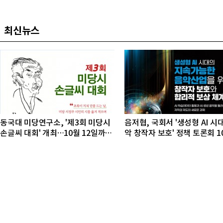
최신뉴스
동국대 미당연구소, '제3회 미당시
음저협, 국회서 '생성형 AI 시
손글씨 대회' 개최…10월 12일까지
악 창작자 보호' 정책 토론회 1
접수
개최