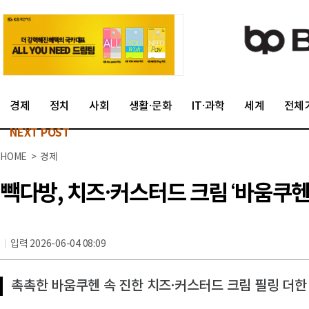
경제
정치
사회
생활·문화
IT·과학
세계
전체
NEXT POST
HOME > 경제
빽다방, 치즈·커스터드 크림 ‘바움쿠헨
입력 2026-06-04 08:09
촉촉한 바움쿠헨 속 진한 치즈·커스터드 크림 필링 더한