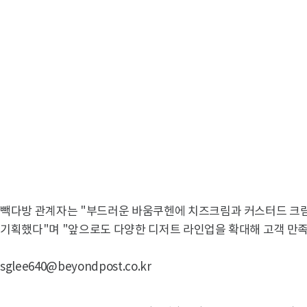
빽다방 관계자는 "부드러운 바움쿠헨에 치즈크림과 커스터드 크림
기획했다"며 "앞으로도 다양한 디저트 라인업을 확대해 고객 만족
sglee640@beyondpost.co.kr