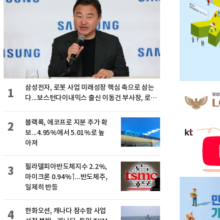
삼성전자, 로봇 사업 미래성장 핵심 축으로 삼는
1
다...보스턴다이내믹스 출신 이동건 부사장, 로보
틱스 전략팀장으로 선임
블랙록, 에코프로 지분 추가 확
2
보...4.95%에서 5.01%로 높
아져
필라델피아반도체지수 2.2%,
3
마이크론 0.94%↑...반도체주,
일제히 반등
한화오션, 캐나다 잠수함 사업
4