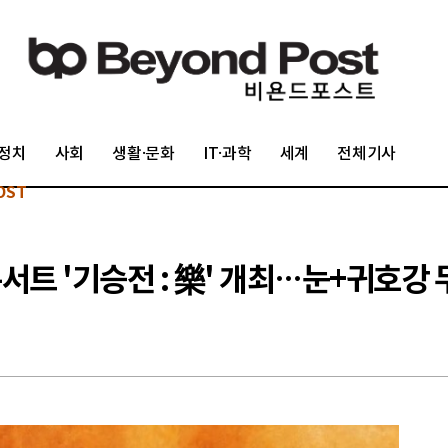
정치
사회
생활·문화
IT·과학
세계
전체기사
OST
콘서트 '기승전 : 樂' 개최…눈+귀호강 