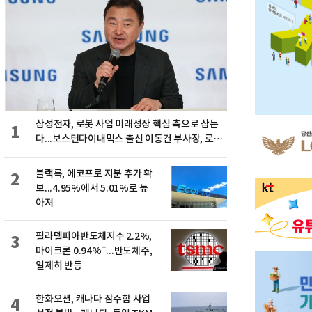
삼성전자, 로봇 사업 미래성장 핵심 축으로 삼는
1
다...보스턴다이내믹스 출신 이동건 부사장, 로보
틱스 전략팀장으로 선임
블랙록, 에코프로 지분 추가 확
2
보...4.95%에서 5.01%로 높
아져
필라델피아반도체지수 2.2%,
3
마이크론 0.94%↑...반도체주,
일제히 반등
한화오션, 캐나다 잠수함 사업
4