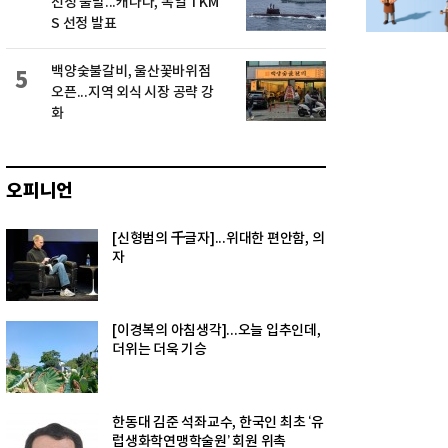
선정 불발...캐나다, 독일 TKM
S 선정 발표
백양숯불갈비, 울산꽃바위점
5
오픈...지역 외식 시장 공략 강
화
오피니언
[신형범의 千글자]...위대한 편안함, 의
자
[이경복의 아침생각]...오늘 입추인데,
더위는 더욱 기승
한동대 김준 석좌교수, 한국인 최초 ‘유
럽생화학연맹학술원’ 회원 위촉