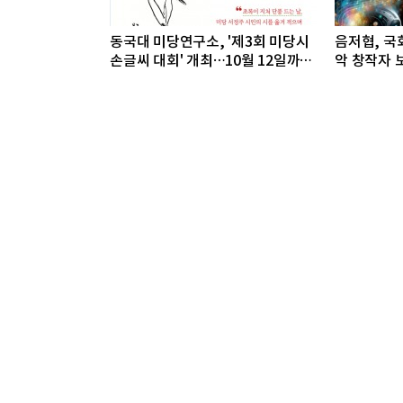
동국대 미당연구소, '제3회 미당시
음저협, 국회
손글씨 대회' 개최…10월 12일까지
악 창작자 보
접수
개최