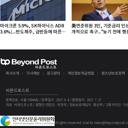
마이크론 5.9%, SK하이닉스 ADR
美연준위원 3인, 기준금리 인
3.6%↓...반도체주, 급반등에 따른
개적으로 촉구..."늦기 전에 
조정 국면
야"
회사소개
기사제보
광고문의
개인정보취급방침
청소년보호정책
비욘드포스트
등록번호 : 서울 아04642 / 등록일자 : 2017. 8. 4 / 발행일자 : 2017. 7. 17
제호 : 비욘드포스트 / 발행인·편집인 : 유현희 / 정보보호책임자 : 황상욱 / 고충처리인 : 이
The BeyondPost
Copyright ©
. All rights reserved. mail to news@beyondpost.c