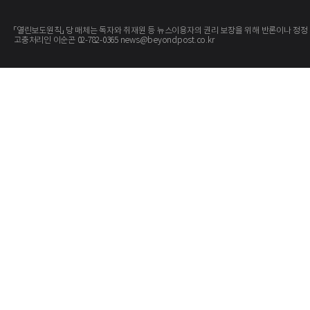
「열린보도원칙」 당 매체는 독자와 취재원 등 뉴스이용자의 권리 보장을 위해 반론이나 정정
고충처리인 이순곤 02-782-0365 news@beyondpost.co.kr