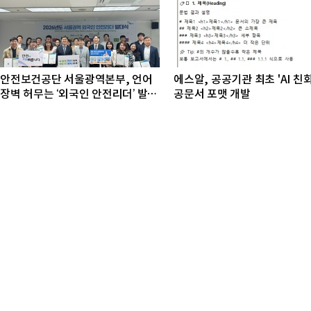
안전보건공단 서울광역본부, 언어
에스알, 공공기관 최초 'AI 친
장벽 허무는 ‘외국인 안전리더’ 발대
공문서 포맷 개발
식 개최