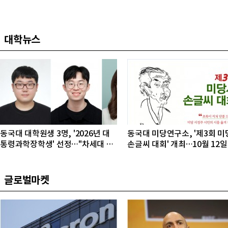
대학뉴스
동국대 대학원생 3명, '2026년 대
동국대 미당연구소, '제3회 미
통령과학장학생' 선정…"차세대 연
손글씨 대회' 개최…10월 12
구자 발굴"
접수
글로벌마켓