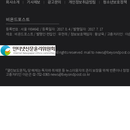
회사소개
기사제보
광고문의
개인정보취급방침
청소년보호정책
비욘드포스트
등록번호 : 서울 아04642 / 등록일자 : 2017. 8. 4 / 발행일자 : 2017. 7. 17
제호 : 비욘드포스트 / 발행인·편집인 : 유현희 / 정보보호책임자 : 황상욱 / 고충처리인 : 이
The BeyondPost
Copyright ©
. All rights reserved. mail to news@beyondpost.c
「열린보도원칙」 당 매체는 독자와 취재원 등 뉴스이용자의 권리 보장을 위해 반론이나 정정
고충처리인 이순곤 02-782-0365 news@beyondpost.co.kr