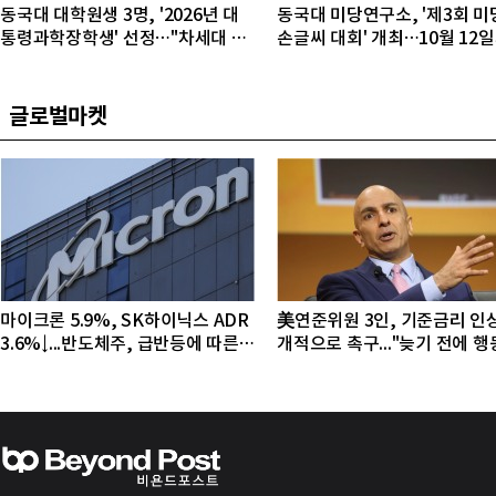
동국대 대학원생 3명, '2026년 대
동국대 미당연구소, '제3회 미
통령과학장학생' 선정…"차세대 연
손글씨 대회' 개최…10월 12
구자 발굴"
접수
글로벌마켓
마이크론 5.9%, SK하이닉스 ADR
美연준위원 3인, 기준금리 인
3.6%↓...반도체주, 급반등에 따른
개적으로 촉구..."늦기 전에 
조정 국면
야"