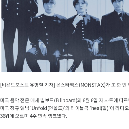
[비욘드포스트 유병철 기자] 몬스타엑스(MONSTA X)가 또 한 번
미국 음악 전문 매체 빌보드(Billboard)의 6월 6일 자 차트에 
미국 정규 앨범 ‘Unfold(언폴드)’의 타이틀곡 'heal(힐)'이 라디오 
36위에 오르며 4주 연속 랭크됐다.