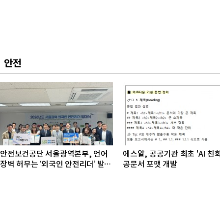
안전
안전보건공단 서울광역본부, 언어
에스알, 공공기관 최초 'AI 친
장벽 허무는 ‘외국인 안전리더’ 발대
공문서 포맷 개발
식 개최