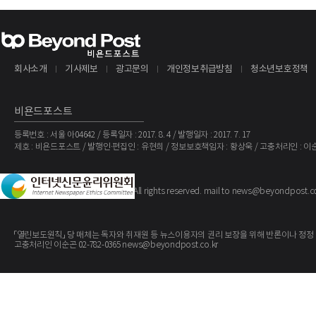
회사소개
기사제보
광고문의
개인정보취급방침
청소년보호정책
비욘드포스트
등록번호 : 서울 아04642 / 등록일자 : 2017. 8. 4 / 발행일자 : 2017. 7. 17
제호 : 비욘드포스트 / 발행인·편집인 : 유현희 / 정보보호책임자 : 황상욱 / 고충처리인 : 이
The BeyondPost
Copyright ©
. All rights reserved. mail to news@beyondpost.c
「열린보도원칙」 당 매체는 독자와 취재원 등 뉴스이용자의 권리 보장을 위해 반론이나 정정
고충처리인 이순곤 02-782-0365 news@beyondpost.co.kr