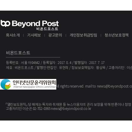
회사소개
기사제보
광고문의
개인정보취급방침
청소년보호정책
비욘드포스트
등록번호 : 서울 아04642 / 등록일자 : 2017. 8. 4 / 발행일자 : 2017. 7. 17
제호 : 비욘드포스트 / 발행인·편집인 : 유현희 / 정보보호책임자 : 황상욱 / 고충처리인 : 이
The BeyondPost
Copyright ©
. All rights reserved. mail to news@beyondpost.c
「열린보도원칙」 당 매체는 독자와 취재원 등 뉴스이용자의 권리 보장을 위해 반론이나 정정
고충처리인 이순곤 02-782-0365 news@beyondpost.co.kr