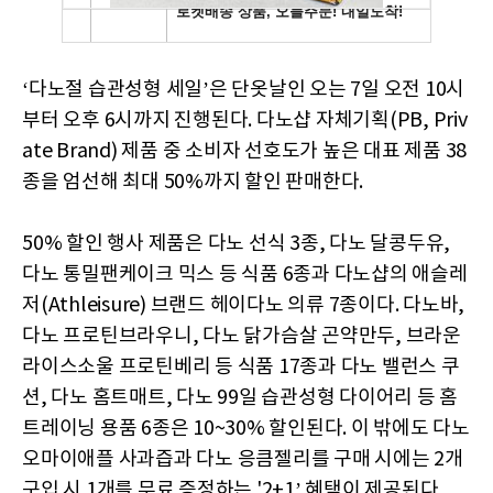
‘다노절 습관성형 세일’은 단옷날인 오는 7일 오전 10시
부터 오후 6시까지 진행된다. 다노샵 자체기획(PB, Priv
ate Brand) 제품 중 소비자 선호도가 높은 대표 제품 38
종을 엄선해 최대 50%까지 할인 판매한다.
50% 할인 행사 제품은 다노 선식 3종, 다노 달콩두유,
다노 통밀팬케이크 믹스 등 식품 6종과 다노샵의 애슬레
저(Athleisure) 브랜드 헤이다노 의류 7종이다. 다노바,
다노 프로틴브라우니, 다노 닭가슴살 곤약만두, 브라운
라이스소울 프로틴베리 등 식품 17종과 다노 밸런스 쿠
션, 다노 홈트매트, 다노 99일 습관성형 다이어리 등 홈
트레이닝 용품 6종은 10~30% 할인된다. 이 밖에도 다노
오마이애플 사과즙과 다노 응큼젤리를 구매 시에는 2개
구입 시 1개를 무료 증정하는 '2+1’ 혜택이 제공된다.