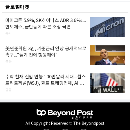
글로벌마켓
마이크론 5.9%, SK하이닉스 ADR 3.6%↓...
반도체주, 급반등에 따른 조정 국면
증권
美연준위원 3인, 기준금리 인상 공개적으로
촉구..."늦기 전에 행동해야"
금융
수학 천재 신입 연봉 100만달러 시대...월스
트리트저널(WSJ), 퀀트 트레딩업체, AI 기
업들 인재 확보 경쟁
금융
All Copyright Reserved © The Beyondpost