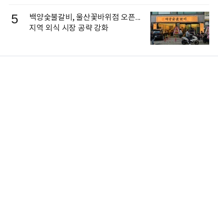
5
백양숯불갈비, 울산꽃바위점 오픈...
지역 외식 시장 공략 강화