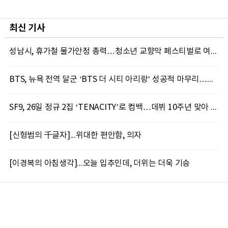
최신 기사
성남시, 휴가철 물가안정 총력…청소년 교향악 페스티벌로 여름 문화도시 만든다
BTS, 뉴욕 전역 달군 ‘BTS 더 시티 아리랑’ 성공적 마무리…도시 전역서 호응
SF9, 26일 정규 2집 ‘TENACITY’로 컴백…데뷔 10주년 맞아 다채로운 활동 예고
[신형범의 千글자]...위대한 편안함, 의자
[이경복의 아침생각]...오늘 입추인데, 더위는 더욱 기승