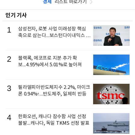
경제
리스트 바로가기
인기 기사
1
삼성전자, 로봇 사업 미래성장 핵심
축으로 삼는다...보스턴다이내믹스 출
신 이동건 부사장, 로보틱스 전략팀장
으로 선임
2
블랙록, 에코프로 지분 추가 확
보...4.95%에서 5.01%로 높아져
3
필라델피아반도체지수 2.2%, 마이크
론 0.94%↑...반도체주, 일제히 반등
4
한화오션, 캐나다 잠수함 사업 선정
불발...캐나다, 독일 TKMS 선정 발표