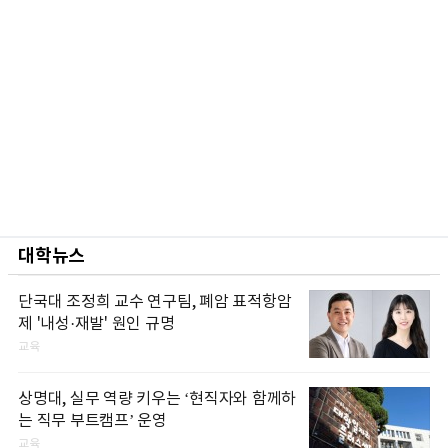
대학뉴스
단국대 조정희 교수 연구팀, 폐암 표적항암
제 '내성·재발' 원인 규명
교육
상명대, 실무 역량 키우는 ‘현직자와 함께하
는 직무 부트캠프’ 운영
교육