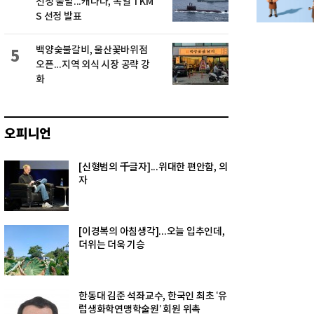
선정 불발...캐나다, 독일 TKM
S 선정 발표
백양숯불갈비, 울산꽃바위점
5
오픈...지역 외식 시장 공략 강
화
오피니언
[신형범의 千글자]...위대한 편안함, 의
자
[이경복의 아침생각]...오늘 입추인데,
더위는 더욱 기승
한동대 김준 석좌교수, 한국인 최초 ‘유
럽생화학연맹학술원’ 회원 위촉