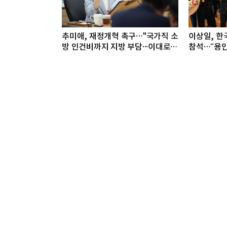
추미애, 재정개혁 촉구…"국가직 소
이상일, 한
방 인건비까지 지방 부담···이대로는
참석…“용인
못 버틴다"
것”