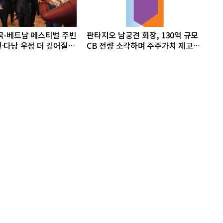
국-베트남 페스티벌 주빈
판타지오 남궁견 회장, 130억 규모
·다낭 우정 더 깊어질
CB 전량 소각하며 주주가치 제고
박차