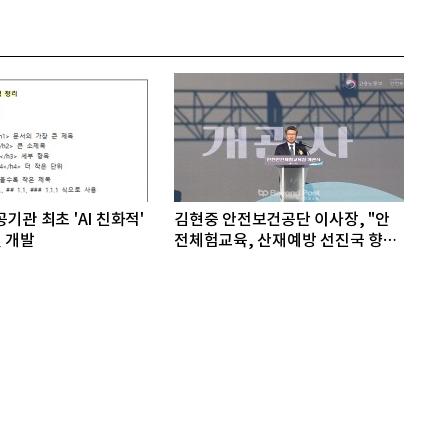
기관 최초 'AI 친화적'
김현중 안전보건공단 이사장, "안
 개발
전체험교육, 산재예방 선진국 향한
첫걸음"