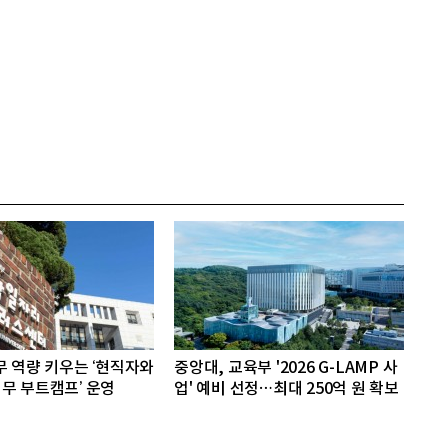
무 역량 키우는 ‘현직자와
중앙대, 교육부 '2026 G-LAMP 사
무 부트캠프’ 운영
업' 예비 선정…최대 250억 원 확보