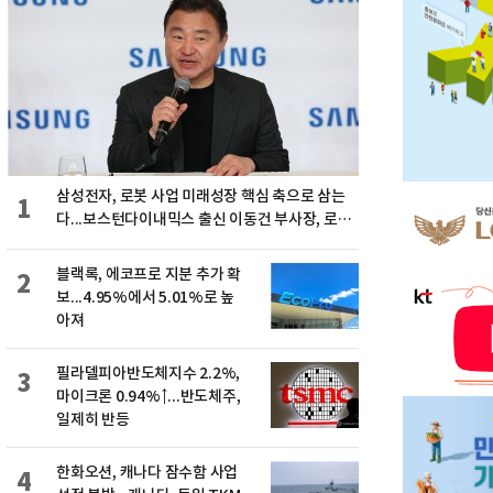
삼성전자, 로봇 사업 미래성장 핵심 축으로 삼는
1
다...보스턴다이내믹스 출신 이동건 부사장, 로보
틱스 전략팀장으로 선임
블랙록, 에코프로 지분 추가 확
2
보...4.95%에서 5.01%로 높
아져
필라델피아반도체지수 2.2%,
3
마이크론 0.94%↑...반도체주,
일제히 반등
한화오션, 캐나다 잠수함 사업
4