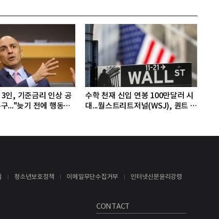
3인, 기준금리 인상 공
수학 천재 신입 연봉 100만달러 시
구..."늦기 전에 행동해
대...월스트리트저널(WSJ), 퀀트 트
레딩업체, AI 기업들 인재 확보 경
쟁
침
청소년보호정책
이메일무단수집거부
인터넷신문윤리강령
CONTACT