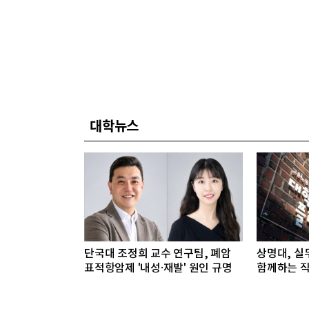
대학뉴스
단국대 조정희 교수 연구팀, 폐암
상명대, 실
표적항암제 '내성·재발' 원인 규명
함께하는 직