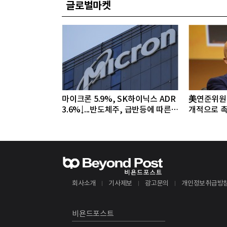
글로벌마켓
마이크론 5.9%, SK하이닉스 ADR
美연준위원 
3.6%↓...반도체주, 급반등에 따른
개적으로 촉
조정 국면
야"
회사소개
기사제보
광고문의
개인정보취급방
비욘드포스트