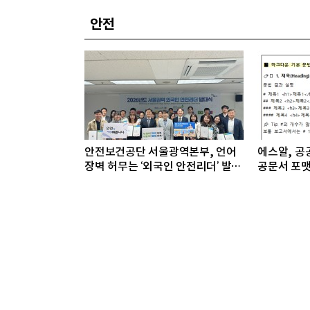
안전
안전보건공단 서울광역본부, 언어
에스알, 공공
장벽 허무는 ‘외국인 안전리더’ 발대
공문서 포맷
식 개최