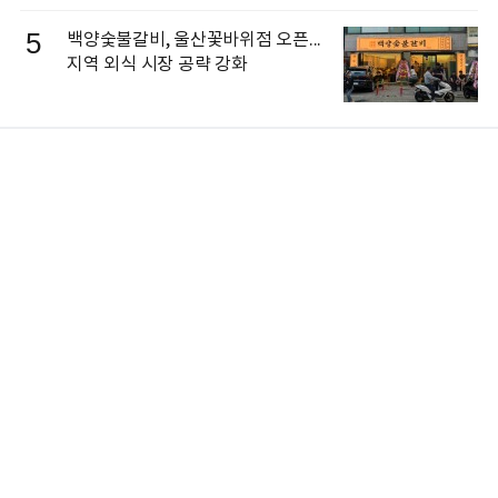
5
백양숯불갈비, 울산꽃바위점 오픈...
지역 외식 시장 공략 강화