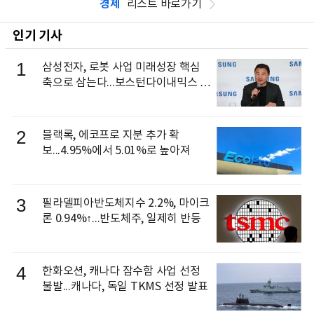
경제
리스트 바로가기
인기 기사
1
삼성전자, 로봇 사업 미래성장 핵심
축으로 삼는다...보스턴다이내믹스 출
신 이동건 부사장, 로보틱스 전략팀장
으로 선임
2
블랙록, 에코프로 지분 추가 확
보...4.95%에서 5.01%로 높아져
3
필라델피아반도체지수 2.2%, 마이크
론 0.94%↑...반도체주, 일제히 반등
4
한화오션, 캐나다 잠수함 사업 선정
불발...캐나다, 독일 TKMS 선정 발표