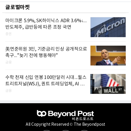
글로벌마켓
마이크론 5.9%, SK하이닉스 ADR 3.6%↓...
반도체주, 급반등에 따른 조정 국면
증권
美연준위원 3인, 기준금리 인상 공개적으로
촉구..."늦기 전에 행동해야"
금융
수학 천재 신입 연봉 100만달러 시대...월스
트리트저널(WSJ), 퀀트 트레딩업체, AI 기
업들 인재 확보 경쟁
금융
All Copyright Reserved © The Beyondpost