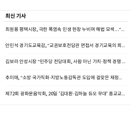
최신 기사
최원용 평택시장, 극한 폭염속 민생 현장 누비며 해법 모색…“현장에 답 있다”
안민석 경기도교육감, “교권보호전담관 면접서 경기교육의 희망 봤다”
김보라 안성시장 “민주당 전당대회, 사람 아닌 가치·정책 경쟁 돼야”
추미애, “소방 국가직화·지방노동감독관 도입에 걸맞은 재정체계 완성해야”
제72회 광화문음악회, 20일 '김대환·김하늘 듀오 무대' 종교교회서 무료 개최