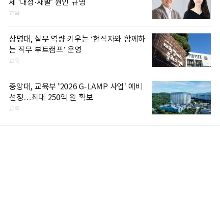
제 '내성·재발' 원인 규명
교육
상명대, 실무 역량 키우는 ‘현직자와 함께하
는 직무 부트캠프’ 운영
교육
중앙대, 교육부 '2026 G-LAMP 사업' 예비
선정…최대 250억 원 확보
교육