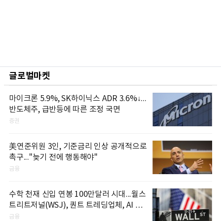
글로벌마켓
마이크론 5.9%, SK하이닉스 ADR 3.6%↓...
반도체주, 급반등에 따른 조정 국면
증권
美연준위원 3인, 기준금리 인상 공개적으로
촉구..."늦기 전에 행동해야"
금융
수학 천재 신입 연봉 100만달러 시대...월스
트리트저널(WSJ), 퀀트 트레딩업체, AI 기
업들 인재 확보 경쟁
금융