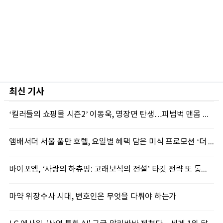
최신 기사
‘킬러들의 쇼핑몰 시즌2’ 이동욱, 명장면 탄생…피범벅 맨몸 액션 ‘감탄’
앰배서더 서울 풀만 호텔, 요일별 혜택 담은 미식 프로모션 ‘더 킹스 : 다이닝 프리빌리지즈’ 선봬
바이포엠, ‘사랑의 하츄핑: 고래보석의 전설’ 타깃 전략 또 통했다
마약 위장수사 시대, 변호인은 무엇을 다퉈야 하는가