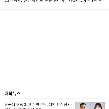
LG 엑사원, '산업 특화 AI' 구글·알리바바 제쳤다…세계 1위 달성
대학뉴스
단국대 조정희 교수 연구팀, 폐암 표적항암