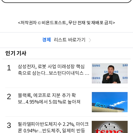
<저작권자 © 비욘드포스트, 무단 전재 및 재배포 금지>
경제
리스트 바로가기
인기 기사
1
삼성전자, 로봇 사업 미래성장 핵심
축으로 삼는다...보스턴다이내믹스 출
신 이동건 부사장, 로보틱스 전략팀장
으로 선임
2
블랙록, 에코프로 지분 추가 확
보...4.95%에서 5.01%로 높아져
3
필라델피아반도체지수 2.2%, 마이크
론 0.94%↑...반도체주, 일제히 반등