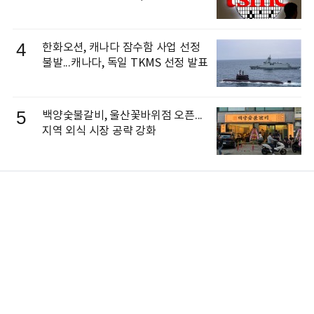
4
한화오션, 캐나다 잠수함 사업 선정
불발...캐나다, 독일 TKMS 선정 발표
5
백양숯불갈비, 울산꽃바위점 오픈...
지역 외식 시장 공략 강화