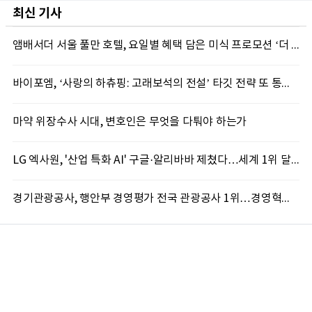
최신 기사
앰배서더 서울 풀만 호텔, 요일별 혜택 담은 미식 프로모션 ‘더 킹스 : 다이닝 프리빌리지즈’ 선봬
바이포엠, ‘사랑의 하츄핑: 고래보석의 전설’ 타깃 전략 또 통했다
마약 위장수사 시대, 변호인은 무엇을 다퉈야 하는가
LG 엑사원, '산업 특화 AI' 구글·알리바바 제쳤다…세계 1위 달성
경기관광공사, 행안부 경영평가 전국 관광공사 1위…경영혁신 성과 인정