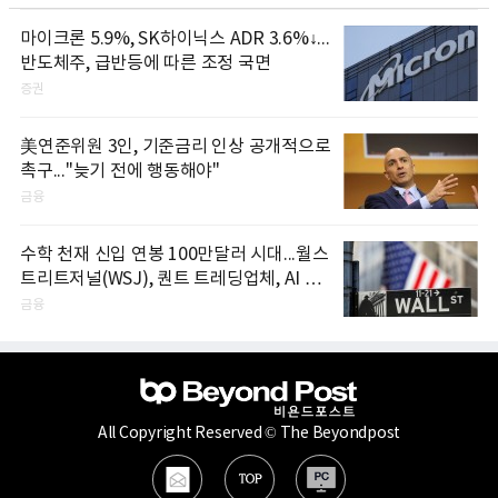
마이크론 5.9%, SK하이닉스 ADR 3.6%↓...
반도체주, 급반등에 따른 조정 국면
증권
美연준위원 3인, 기준금리 인상 공개적으로
촉구..."늦기 전에 행동해야"
금융
수학 천재 신입 연봉 100만달러 시대...월스
트리트저널(WSJ), 퀀트 트레딩업체, AI 기
업들 인재 확보 경쟁
금융
All Copyright Reserved © The Beyondpost