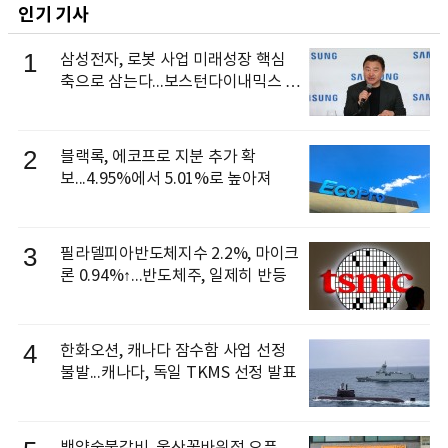
인기 기사
1
삼성전자, 로봇 사업 미래성장 핵심
축으로 삼는다...보스턴다이내믹스 출
신 이동건 부사장, 로보틱스 전략팀장
으로 선임
2
블랙록, 에코프로 지분 추가 확
보...4.95%에서 5.01%로 높아져
3
필라델피아반도체지수 2.2%, 마이크
론 0.94%↑...반도체주, 일제히 반등
4
한화오션, 캐나다 잠수함 사업 선정
불발...캐나다, 독일 TKMS 선정 발표
백양숯불갈비, 울산꽃바위점 오픈...