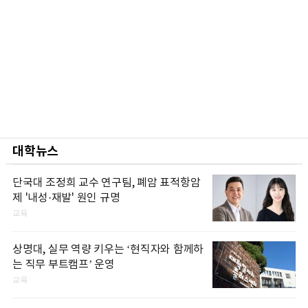
대학뉴스
단국대 조정희 교수 연구팀, 폐암 표적항암
제 '내성·재발' 원인 규명
교육
상명대, 실무 역량 키우는 ‘현직자와 함께하
는 직무 부트캠프’ 운영
교육