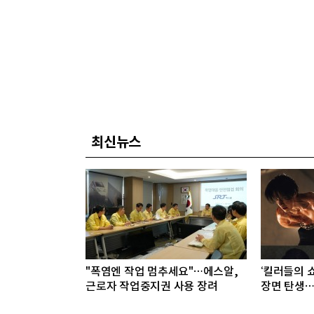
최신뉴스
"폭염엔 작업 멈추세요"…에스알,
‘킬러들의 쇼
근로자 작업중지권 사용 장려
장면 탄생…