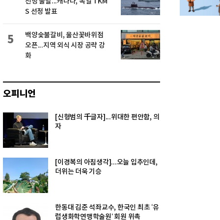
선정 불발...캐나다, 독일 TKM
S 선정 발표
백양숯불갈비, 울산꽃바위점
5
오픈...지역 외식 시장 공략 강
화
오피니언
[신형범의 千글자]...위대한 편안함, 의
자
[이경복의 아침생각]...오늘 입추인데,
더위는 더욱 기승
한동대 김준 석좌교수, 한국인 최초 ‘유
럽생화학연맹학술원’ 회원 위촉