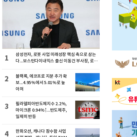
삼성전자, 로봇 사업 미래성장 핵심 축으로 삼는
1
다...보스턴다이내믹스 출신 이동건 부사장, 로보
틱스 전략팀장으로 선임
블랙록, 에코프로 지분 추가 확
2
보...4.95%에서 5.01%로 높
아져
필라델피아반도체지수 2.2%,
3
마이크론 0.94%↑...반도체주,
일제히 반등
한화오션, 캐나다 잠수함 사업
4