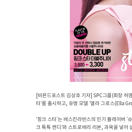
[비욘드포스트 김상호 기자] SPC그룹(회장 허
타’를 출시하고, 유명 모델 ‘엘라 그로스(Ella Gr
‘핑크 스타’는 배스킨라빈스의 인기 플레이버 ‘슈
크 톡톡 캔디’와 스트로베리 리본, 과육을 넣어