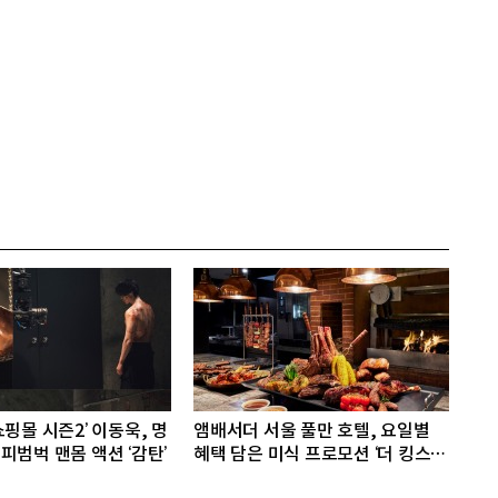
핑몰 시즌2’ 이동욱, 명
앰배서더 서울 풀만 호텔, 요일별
피범벅 맨몸 액션 ‘감탄’
혜택 담은 미식 프로모션 ‘더 킹스 :
다이닝 프리빌리지즈’ 선봬