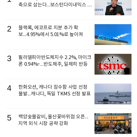
축으로 삼는다...보스턴다이내믹스 출
신 이동건 부사장, 로보틱스 전략팀장
으로 선임
2
블랙록, 에코프로 지분 추가 확
보...4.95%에서 5.01%로 높아져
3
필라델피아반도체지수 2.2%, 마이크
론 0.94%↑...반도체주, 일제히 반등
4
한화오션, 캐나다 잠수함 사업 선정
불발...캐나다, 독일 TKMS 선정 발표
5
백양숯불갈비, 울산꽃바위점 오픈...
지역 외식 시장 공략 강화