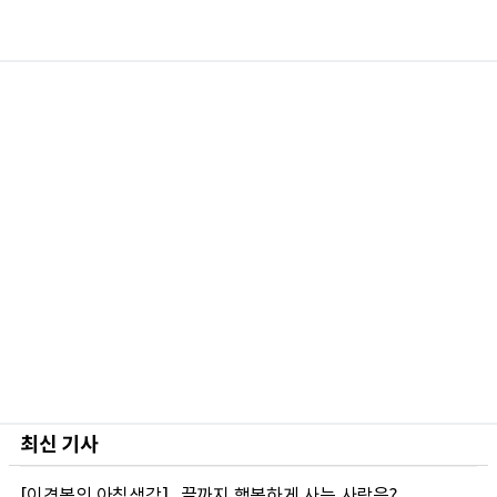
최신 기사
[이경복의 아침생각]...끝까지 행복하게 사는 사람은?