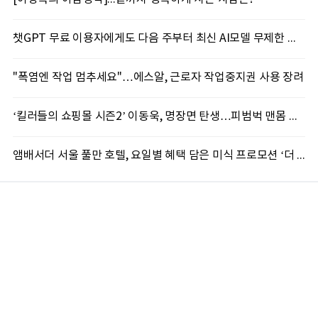
챗GPT 무료 이용자에게도 다음 주부터 최신 AI모델 무제한 제공...오픈AI, GPT-5.6 '루나' 모델 제한없이 제공키로
"폭염엔 작업 멈추세요"…에스알, 근로자 작업중지권 사용 장려
‘킬러들의 쇼핑몰 시즌2’ 이동욱, 명장면 탄생…피범벅 맨몸 액션 ‘감탄’
앰배서더 서울 풀만 호텔, 요일별 혜택 담은 미식 프로모션 ‘더 킹스 : 다이닝 프리빌리지즈’ 선봬