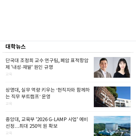
대학뉴스
단국대 조정희 교수 연구팀, 폐암 표적항암
제 '내성·재발' 원인 규명
교육
상명대, 실무 역량 키우는 ‘현직자와 함께하
는 직무 부트캠프’ 운영
교육
중앙대, 교육부 '2026 G-LAMP 사업' 예비
선정…최대 250억 원 확보
교육