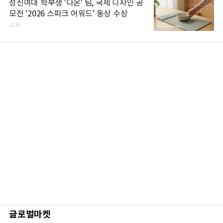
성신여대 학부생 '다온' 팀, 국제 디자인 공
모전 '2026 스파크 어워드' 동상 수상
교육
글로벌마켓