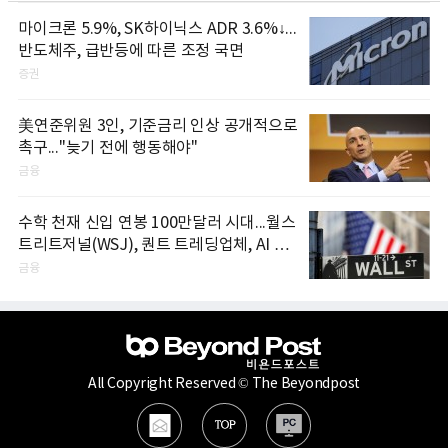
마이크론 5.9%, SK하이닉스 ADR 3.6%↓...
반도체주, 급반등에 따른 조정 국면
증권
美연준위원 3인, 기준금리 인상 공개적으로
촉구..."늦기 전에 행동해야"
금융
수학 천재 신입 연봉 100만달러 시대...월스
트리트저널(WSJ), 퀀트 트레딩업체, AI 기
업들 인재 확보 경쟁
금융
All Copyright Reserved © The Beyondpost