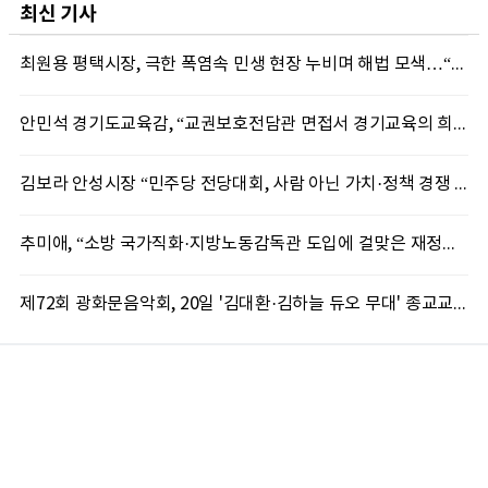
최신 기사
최원용 평택시장, 극한 폭염속 민생 현장 누비며 해법 모색…“현장에 답 있다”
안민석 경기도교육감, “교권보호전담관 면접서 경기교육의 희망 봤다”
김보라 안성시장 “민주당 전당대회, 사람 아닌 가치·정책 경쟁 돼야”
추미애, “소방 국가직화·지방노동감독관 도입에 걸맞은 재정체계 완성해야”
제72회 광화문음악회, 20일 '김대환·김하늘 듀오 무대' 종교교회서 무료 개최