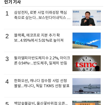
인기 기사
1
삼성전자, 로봇 사업 미래성장 핵심
축으로 삼는다...보스턴다이내믹스 출
신 이동건 부사장, 로보틱스 전략팀장
으로 선임
2
블랙록, 에코프로 지분 추가 확
보...4.95%에서 5.01%로 높아져
3
필라델피아반도체지수 2.2%, 마이크
론 0.94%↑...반도체주, 일제히 반등
4
한화오션, 캐나다 잠수함 사업 선정
불발...캐나다, 독일 TKMS 선정 발표
5
백양숯불갈비, 울산꽃바위점 오픈...