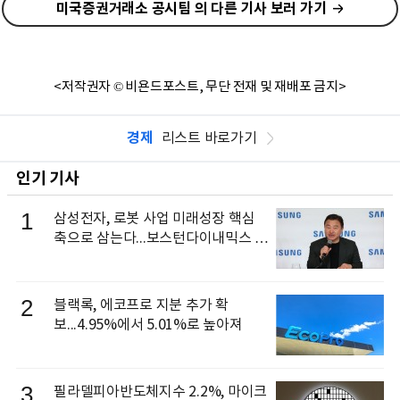
미국증권거래소 공시팀 의 다른 기사 보러 가기
<저작권자 © 비욘드포스트, 무단 전재 및 재배포 금지>
경제
리스트 바로가기
인기 기사
1
삼성전자, 로봇 사업 미래성장 핵심
축으로 삼는다...보스턴다이내믹스 출
신 이동건 부사장, 로보틱스 전략팀장
으로 선임
2
블랙록, 에코프로 지분 추가 확
보...4.95%에서 5.01%로 높아져
3
필라델피아반도체지수 2.2%, 마이크