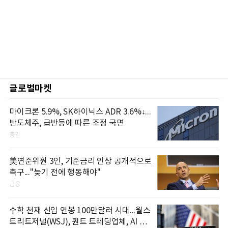
글로벌마켓
마이크론 5.9%, SK하이닉스 ADR 3.6%↓...
반도체주, 급반등에 따른 조정 국면
증권
美연준위원 3인, 기준금리 인상 공개적으로
촉구..."늦기 전에 행동해야"
금융
수학 천재 신입 연봉 100만달러 시대...월스
트리트저널(WSJ), 퀀트 트레딩업체, AI 기