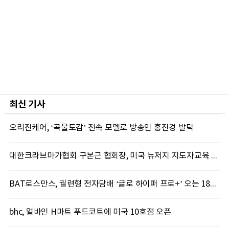
최신 기사
오리진케어, ‘곡물도감’ 전속 모델로 방송인 홍진경 발탁
대한크라브마가협회 구본근 협회장, 미국 뉴저지 지도자교육 실시
BAT로스만스, 궐련형 전자담배 ‘글로 하이퍼 프로+’ 오는 18일 출시
bhc, 얼바인 H마트 푸드코트에 미국 10호점 오픈