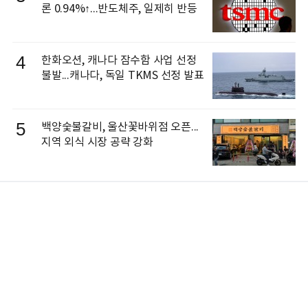
론 0.94%↑...반도체주, 일제히 반등
4
한화오션, 캐나다 잠수함 사업 선정
불발...캐나다, 독일 TKMS 선정 발표
5
백양숯불갈비, 울산꽃바위점 오픈...
지역 외식 시장 공략 강화