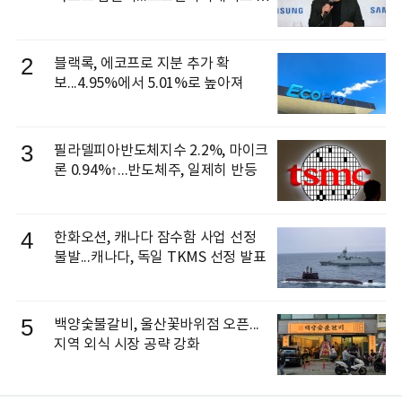
신 이동건 부사장, 로보틱스 전략팀장
으로 선임
2
블랙록, 에코프로 지분 추가 확
보...4.95%에서 5.01%로 높아져
3
필라델피아반도체지수 2.2%, 마이크
론 0.94%↑...반도체주, 일제히 반등
4
한화오션, 캐나다 잠수함 사업 선정
불발...캐나다, 독일 TKMS 선정 발표
5
백양숯불갈비, 울산꽃바위점 오픈...
지역 외식 시장 공략 강화