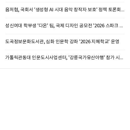
음저협, 국회서 '생성형 AI 시대 음악 창작자 보호' 정책 토론회 10일 개최
성신여대 학부생 '다온' 팀, 국제 디자인 공모전 '2026 스파크 어워드' 동상 수상
도곡정보문화도서관, 심화 인문학 강좌 '2026 지혜학교' 운영
가톨릭관동대 인문도시사업센터, '강릉국가유산야행' 참가 시민 15명 모집