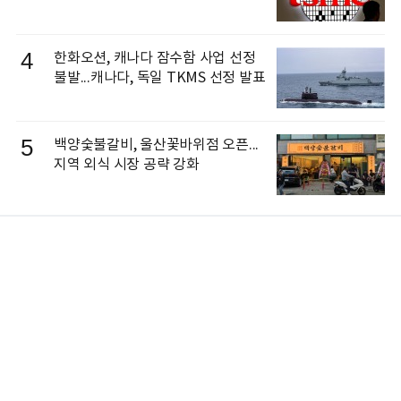
4
한화오션, 캐나다 잠수함 사업 선정
불발...캐나다, 독일 TKMS 선정 발표
5
백양숯불갈비, 울산꽃바위점 오픈...
지역 외식 시장 공략 강화