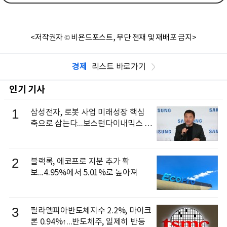
<저작권자 © 비욘드포스트, 무단 전재 및 재배포 금지>
경제
리스트 바로가기
인기 기사
1
삼성전자, 로봇 사업 미래성장 핵심
축으로 삼는다...보스턴다이내믹스 출
신 이동건 부사장, 로보틱스 전략팀장
으로 선임
2
블랙록, 에코프로 지분 추가 확
보...4.95%에서 5.01%로 높아져
3
필라델피아반도체지수 2.2%, 마이크
론 0.94%↑...반도체주, 일제히 반등