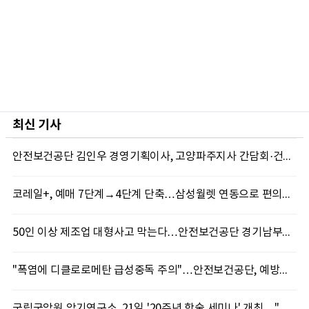
최신 기사
안전보건공단 김인우 경영기획이사, 고양파주지사 간담회·건설현장 폭염 현장경영
코레일+, 예매 7단계→4단계 단축…삼성월렛 연동으로 편의성↑
50인 이상 제조업 대형사고 막는다…안전보건공단 경기남부지사, 특별교육 실시
"폭염에 디클로로메탄 급성중독 주의"…안전보건공단, 예방수칙 준수 당부
국립국악원 악기연구소, 21일 '20주년 학술 세미나' 개최…"고악기 복원에서 AI까지"