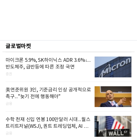
글로벌마켓
마이크론 5.9%, SK하이닉스 ADR 3.6%↓...
반도체주, 급반등에 따른 조정 국면
증권
美연준위원 3인, 기준금리 인상 공개적으로
촉구..."늦기 전에 행동해야"
금융
수학 천재 신입 연봉 100만달러 시대...월스
트리트저널(WSJ), 퀀트 트레딩업체, AI 기
업들 인재 확보 경쟁
금융