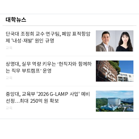
대학뉴스
단국대 조정희 교수 연구팀, 폐암 표적항암
제 '내성·재발' 원인 규명
교육
상명대, 실무 역량 키우는 ‘현직자와 함께하
는 직무 부트캠프’ 운영
교육
중앙대, 교육부 '2026 G-LAMP 사업' 예비
선정…최대 250억 원 확보
교육