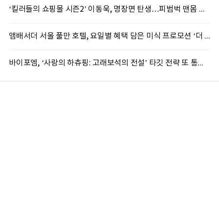
‘킬러들의 쇼핑몰 시즌2’ 이동욱, 명장면 탄생…피범벅 맨몸 액션 ‘감탄’
앰배서더 서울 풀만 호텔, 요일별 혜택 담은 미식 프로모션 ‘더 킹스 : 다이닝 프리빌리지즈’ 선봬
바이포엠, ‘사랑의 하츄핑: 고래보석의 전설’ 타깃 전략 또 통했다