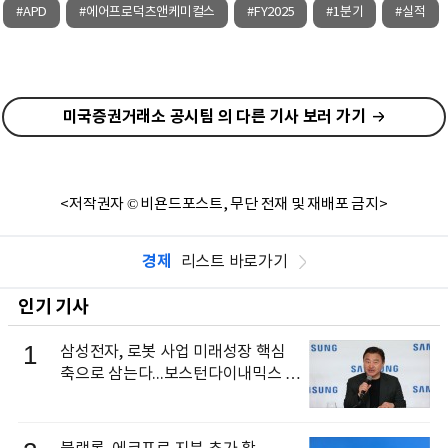
#APD
#에어프로덕츠앤케미컬스
#FY2025
#1분기
#실적
미국증권거래소 공시팀 의 다른 기사 보러 가기
<저작권자 © 비욘드포스트, 무단 전재 및 재배포 금지>
경제
리스트 바로가기
인기 기사
1
삼성전자, 로봇 사업 미래성장 핵심
축으로 삼는다...보스턴다이내믹스 출
신 이동건 부사장, 로보틱스 전략팀장
으로 선임