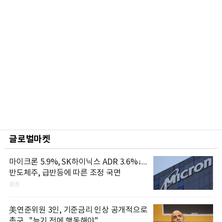
글로벌마켓
마이크론 5.9%, SK하이닉스 ADR 3.6%↓...
반도체주, 급반등에 따른 조정 국면
증권
美연준위원 3인, 기준금리 인상 공개적으로
촉구..."늦기 전에 행동해야"