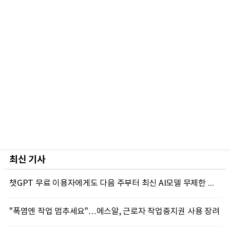
최신 기사
챗GPT 무료 이용자에게도 다음 주부터 최신 AI모델 무제한 제공...오픈AI, GPT-5.6 '루나' 모델 제한없이 제공키로
"폭염엔 작업 멈추세요"…에스알, 근로자 작업중지권 사용 장려