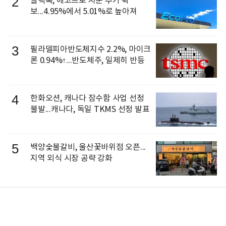
2
블랙록, 에코프로 지분 추가 확
보...4.95%에서 5.01%로 높아져
3
필라델피아반도체지수 2.2%, 마이크
론 0.94%↑...반도체주, 일제히 반등
4
한화오션, 캐나다 잠수함 사업 선정
불발...캐나다, 독일 TKMS 선정 발표
5
백양숯불갈비, 울산꽃바위점 오픈...
지역 외식 시장 공략 강화