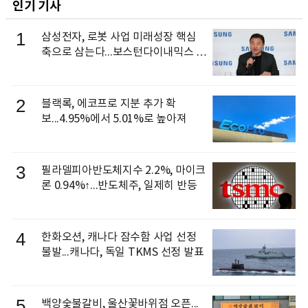
인기 기사
1
삼성전자, 로봇 사업 미래성장 핵심
축으로 삼는다...보스턴다이내믹스 출
신 이동건 부사장, 로보틱스 전략팀장
으로 선임
2
블랙록, 에코프로 지분 추가 확
보...4.95%에서 5.01%로 높아져
3
필라델피아반도체지수 2.2%, 마이크
론 0.94%↑...반도체주, 일제히 반등
4
한화오션, 캐나다 잠수함 사업 선정
불발...캐나다, 독일 TKMS 선정 발표
5
백양숯불갈비, 울산꽃바위점 오픈...