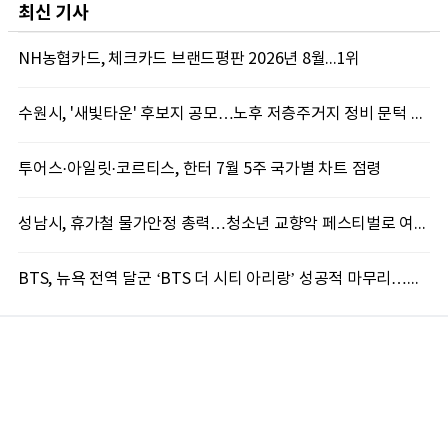
최신 기사
NH농협카드, 체크카드 브랜드평판 2026년 8월...1위
수원시, '새빛타운' 후보지 공모…노후 저층주거지 정비 문턱 낮췄다
투어스·아일릿·코르티스, 한터 7월 5주 국가별 차트 점령
성남시, 휴가철 물가안정 총력…청소년 교향악 페스티벌로 여름 문화도시 만든다
BTS, 뉴욕 전역 달군 ‘BTS 더 시티 아리랑’ 성공적 마무리…도시 전역서 호응