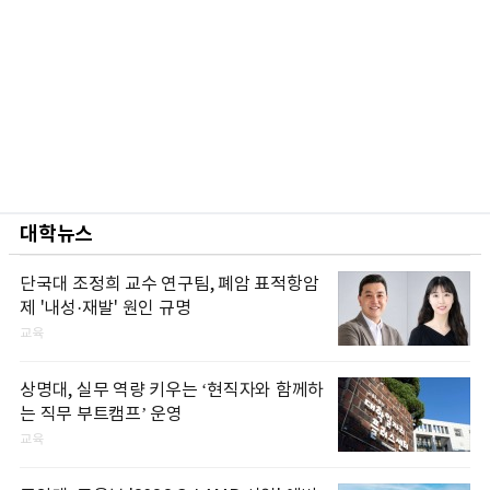
대학뉴스
단국대 조정희 교수 연구팀, 폐암 표적항암
제 '내성·재발' 원인 규명
교육
상명대, 실무 역량 키우는 ‘현직자와 함께하
는 직무 부트캠프’ 운영
교육