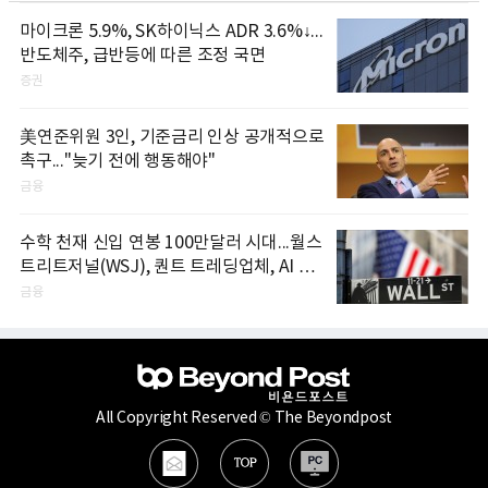
마이크론 5.9%, SK하이닉스 ADR 3.6%↓...
반도체주, 급반등에 따른 조정 국면
증권
美연준위원 3인, 기준금리 인상 공개적으로
촉구..."늦기 전에 행동해야"
금융
수학 천재 신입 연봉 100만달러 시대...월스
트리트저널(WSJ), 퀀트 트레딩업체, AI 기
업들 인재 확보 경쟁
금융
All Copyright Reserved © The Beyondpost