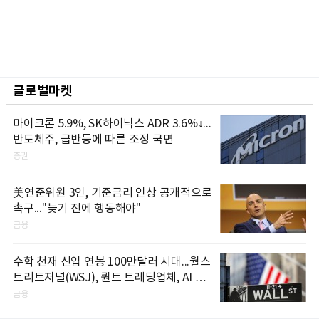
글로벌마켓
마이크론 5.9%, SK하이닉스 ADR 3.6%↓...
반도체주, 급반등에 따른 조정 국면
증권
美연준위원 3인, 기준금리 인상 공개적으로
촉구..."늦기 전에 행동해야"
금융
수학 천재 신입 연봉 100만달러 시대...월스
트리트저널(WSJ), 퀀트 트레딩업체, AI 기
업들 인재 확보 경쟁
금융