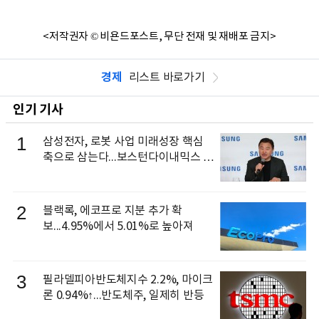
<저작권자 © 비욘드포스트, 무단 전재 및 재배포 금지>
경제
리스트 바로가기
인기 기사
1
삼성전자, 로봇 사업 미래성장 핵심
축으로 삼는다...보스턴다이내믹스 출
신 이동건 부사장, 로보틱스 전략팀장
으로 선임
2
블랙록, 에코프로 지분 추가 확
보...4.95%에서 5.01%로 높아져
3
필라델피아반도체지수 2.2%, 마이크
론 0.94%↑...반도체주, 일제히 반등