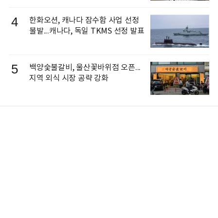
4
한화오션, 캐나다 잠수함 사업 선정
불발...캐나다, 독일 TKMS 선정 발표
5
백양숯불갈비, 울산꽃바위점 오픈...
지역 외식 시장 공략 강화