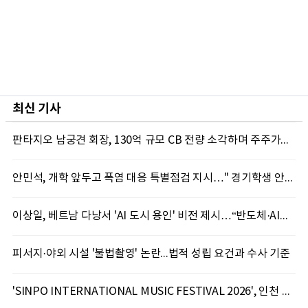
최신 기사
판타지오 남궁견 회장, 130억 규모 CB 전량 소각하며 주주가치 제고 박차
안민석, 개학 앞두고 폭염 대응 특별점검 지시…" 경기학생 안전 최우선"
이상일, 베트남 다낭서 'AI 도시 용인' 비전 제시…“반도체·AI로 시민 삶 바꾼다”
피서지·야외 시설 '불법촬영' 논란...법적 성립 요건과 수사 기준
'SINPO INTERNATIONAL MUSIC FESTIVAL 2026', 인천 신포서 국제 음악축제 개최