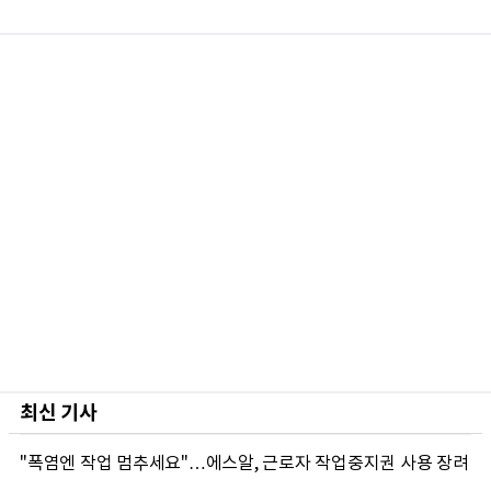
최신 기사
"폭염엔 작업 멈추세요"…에스알, 근로자 작업중지권 사용 장려