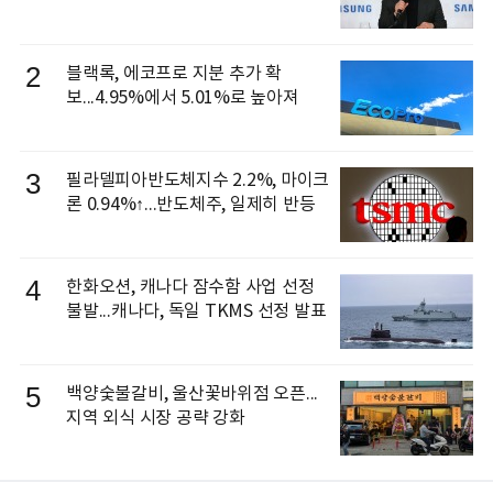
신 이동건 부사장, 로보틱스 전략팀장
으로 선임
2
블랙록, 에코프로 지분 추가 확
보...4.95%에서 5.01%로 높아져
3
필라델피아반도체지수 2.2%, 마이크
론 0.94%↑...반도체주, 일제히 반등
4
한화오션, 캐나다 잠수함 사업 선정
불발...캐나다, 독일 TKMS 선정 발표
5
백양숯불갈비, 울산꽃바위점 오픈...
지역 외식 시장 공략 강화