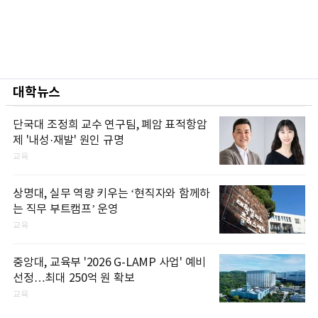
대학뉴스
단국대 조정희 교수 연구팀, 폐암 표적항암
제 '내성·재발' 원인 규명
교육
상명대, 실무 역량 키우는 ‘현직자와 함께하
는 직무 부트캠프’ 운영
교육
중앙대, 교육부 '2026 G-LAMP 사업' 예비
선정…최대 250억 원 확보
교육