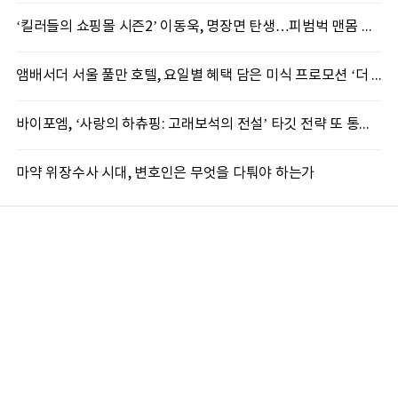
‘킬러들의 쇼핑몰 시즌2’ 이동욱, 명장면 탄생…피범벅 맨몸 액션 ‘감탄’
앰배서더 서울 풀만 호텔, 요일별 혜택 담은 미식 프로모션 ‘더 킹스 : 다이닝 프리빌리지즈’ 선봬
바이포엠, ‘사랑의 하츄핑: 고래보석의 전설’ 타깃 전략 또 통했다
마약 위장수사 시대, 변호인은 무엇을 다퉈야 하는가