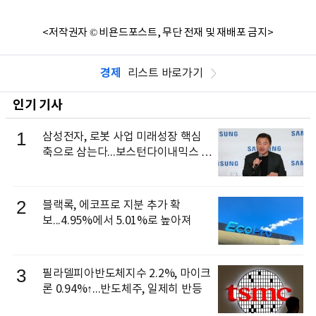
<저작권자 © 비욘드포스트, 무단 전재 및 재배포 금지>
경제
리스트 바로가기
인기 기사
1
삼성전자, 로봇 사업 미래성장 핵심
축으로 삼는다...보스턴다이내믹스 출
신 이동건 부사장, 로보틱스 전략팀장
으로 선임
2
블랙록, 에코프로 지분 추가 확
보...4.95%에서 5.01%로 높아져
3
필라델피아반도체지수 2.2%, 마이크
론 0.94%↑...반도체주, 일제히 반등