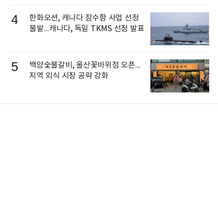
4
한화오션, 캐나다 잠수함 사업 선정
불발...캐나다, 독일 TKMS 선정 발표
5
백양숯불갈비, 울산꽃바위점 오픈...
지역 외식 시장 공략 강화