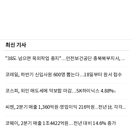
최신 기사
"38도 넘으면 옥외작업 중지"…안전보건공단 충북북부지사, 코레일과 폭염 예방 캠페인
코레일, 하반기 신입사원 600명 뽑는다…18일부터 원서 접수
코스피, 외인 매도세에 약보합 마감…SK하이닉스 4.88%↓
씨젠, 2분기 매출 1,360억원·영업이익 216억원...전년 比 각각 19.2%·586.4% 증가
코웨이, 2분기 매출 1조4422억원…전년 대비 14.6% 증가