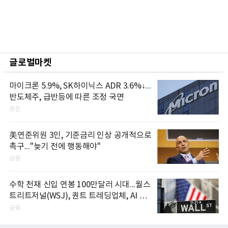
글로벌마켓
마이크론 5.9%, SK하이닉스 ADR 3.6%↓...
반도체주, 급반등에 따른 조정 국면
증권
美연준위원 3인, 기준금리 인상 공개적으로
촉구..."늦기 전에 행동해야"
금융
수학 천재 신입 연봉 100만달러 시대...월스
트리트저널(WSJ), 퀀트 트레딩업체, AI 기
업들 인재 확보 경쟁
금융