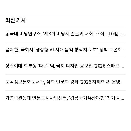
최신 기사
동국대 미당연구소, '제3회 미당시 손글씨 대회' 개최…10월 12일까지 접수
음저협, 국회서 '생성형 AI 시대 음악 창작자 보호' 정책 토론회 10일 개최
성신여대 학부생 '다온' 팀, 국제 디자인 공모전 '2026 스파크 어워드' 동상 수상
도곡정보문화도서관, 심화 인문학 강좌 '2026 지혜학교' 운영
가톨릭관동대 인문도시사업센터, '강릉국가유산야행' 참가 시민 15명 모집