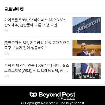
글로벌마켓
마이크론 5.9%, SK하이닉스 ADR 3.6%↓...
반도체주, 급반등에 따른 조정 국면
증권
美연준위원 3인, 기준금리 인상 공개적으로
촉구..."늦기 전에 행동해야"
금융
수학 천재 신입 연봉 100만달러 시대...월스
트리트저널(WSJ), 퀀트 트레딩업체, AI 기
업들 인재 확보 경쟁
금융
All Copyright Reserved © The Beyondpost