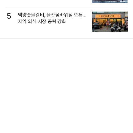
5
백양숯불갈비, 울산꽃바위점 오픈...
지역 외식 시장 공략 강화