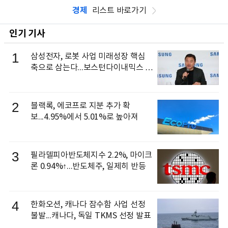
경제
리스트 바로가기
인기 기사
1
삼성전자, 로봇 사업 미래성장 핵심
축으로 삼는다...보스턴다이내믹스 출
신 이동건 부사장, 로보틱스 전략팀장
으로 선임
2
블랙록, 에코프로 지분 추가 확
보...4.95%에서 5.01%로 높아져
3
필라델피아반도체지수 2.2%, 마이크
론 0.94%↑...반도체주, 일제히 반등
4
한화오션, 캐나다 잠수함 사업 선정
불발...캐나다, 독일 TKMS 선정 발표