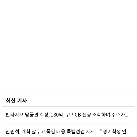
최신 기사
판타지오 남궁견 회장, 130억 규모 CB 전량 소각하며 주주가치 제고 박차
안민석, 개학 앞두고 폭염 대응 특별점검 지시…" 경기학생 안전 최우선"