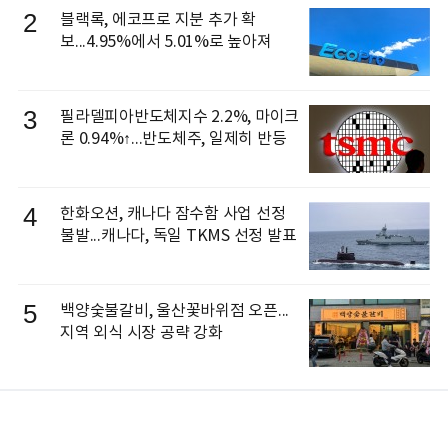
2
블랙록, 에코프로 지분 추가 확
보...4.95%에서 5.01%로 높아져
3
필라델피아반도체지수 2.2%, 마이크
론 0.94%↑...반도체주, 일제히 반등
4
한화오션, 캐나다 잠수함 사업 선정
불발...캐나다, 독일 TKMS 선정 발표
5
백양숯불갈비, 울산꽃바위점 오픈...
지역 외식 시장 공략 강화