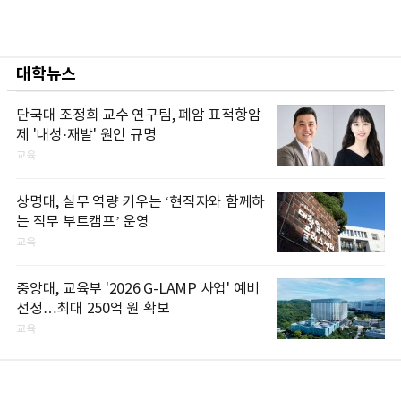
대학뉴스
단국대 조정희 교수 연구팀, 폐암 표적항암
제 '내성·재발' 원인 규명
교육
상명대, 실무 역량 키우는 ‘현직자와 함께하
는 직무 부트캠프’ 운영
교육
중앙대, 교육부 '2026 G-LAMP 사업' 예비
선정…최대 250억 원 확보
교육