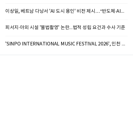
이상일, 베트남 다낭서 'AI 도시 용인' 비전 제시…“반도체·AI로 시민 삶 바꾼다”
피서지·야외 시설 '불법촬영' 논란...법적 성립 요건과 수사 기준
'SINPO INTERNATIONAL MUSIC FESTIVAL 2026', 인천 신포서 국제 음악축제 개최