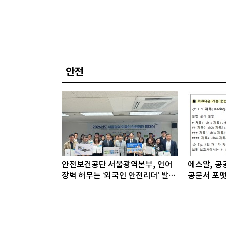
안전
안전보건공단 서울광역본부, 언어
에스알, 공공
장벽 허무는 ‘외국인 안전리더’ 발대
공문서 포맷
식 개최