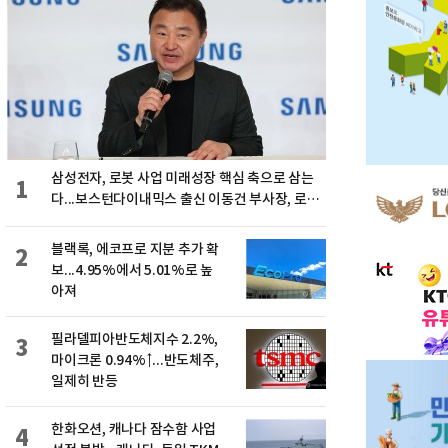
삼성전자, 로봇 사업 미래성장 핵심 축으로 삼는
1
다...보스턴다이내믹스 출신 이동건 부사장, 로보
틱스 전략팀장으로 선임
블랙록, 에코프로 지분 추가 확
2
보...4.95%에서 5.01%로 높
아져
필라델피아반도체지수 2.2%,
3
마이크론 0.94%↑...반도체주,
일제히 반등
한화오션, 캐나다 잠수함 사업
4