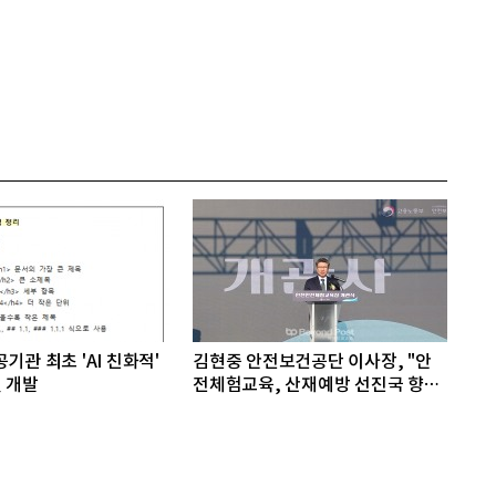
기관 최초 'AI 친화적'
김현중 안전보건공단 이사장, "안
 개발
전체험교육, 산재예방 선진국 향한
첫걸음"