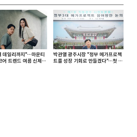
터 데일리까지"…마운티
박관열 광주시장 "정부 메가프로젝
코어 트렌드 여름 신제품
트를 성장 기회로 만들겠다"…첫 시
정토론회 개최