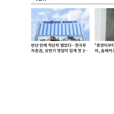
반년 만에 작년치 벌었다…한국투
"휴양지부
자증권, 상반기 영업익 업계 첫 2조
아, 슬래커
돌파
선봬