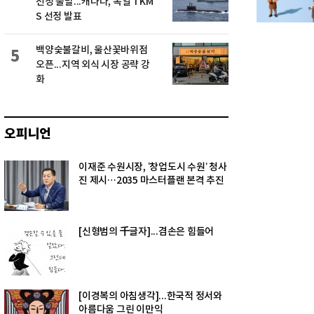
선정 불발...캐나다, 독일 TKM
S 선정 발표
백양숯불갈비, 울산꽃바위점
5
오픈...지역 외식 시장 공략 강
화
오피니언
이재준 수원시장, ‘창업도시 수원’ 청사
진 제시…2035 마스터플랜 본격 추진
[신형범의 千글자]...겸손은 힘들어
[이경복의 아침생각]...한국적 정서와
아름다움 그린 이만익