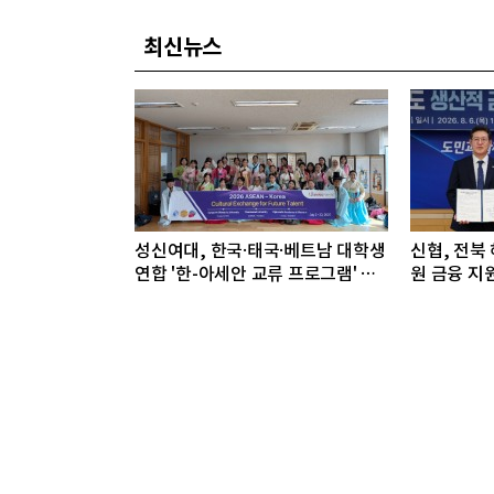
최신뉴스
성신여대, 한국·태국·베트남 대학생
신협, 전북
연합 '한-아세안 교류 프로그램' 마
원 금융 지
쳐