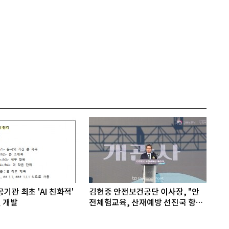
기관 최초 'AI 친화적'
김현중 안전보건공단 이사장, "안
 개발
전체험교육, 산재예방 선진국 향한
첫걸음"