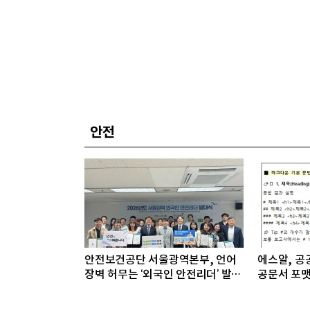
안전
안전보건공단 서울광역본부, 언어
에스알, 공공
장벽 허무는 ‘외국인 안전리더’ 발대
공문서 포맷
식 개최