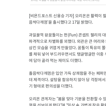
‘오리온 과일꿀꺽 왕꿈틀이·졸음싹다깨껌’ 제품 이미지./오리온
[비욘드포스트 신용승 기자] 오리온은 활력이 필
음싹다깨껌’을 출시했다고 17일 밝혔다.
과일꿀꺽 왕꿈틀이는 펀(Fun) 콘셉트 젤리의
파격적으로 차별화를 꾀했다. 외관은 큰 머리와 
삼킨 모습을 귀엽게 만들었다. 꿈틀이 특유의 
를 채워 넣어 부드러우면서도 탱글탱글한 이중 식감
에 담아 골라 먹는 재미도 더했다.
졸음싹다깨껌은 입안 가득 상쾌함을 주는 페퍼
데 제격이다. 설탕을 함유하지 않아 당 걱정에서
기 형태로 편의성을 더했다.
오리온 관계자는 “봄을 맞아 기분을 전환할 수 
껌을 선보이게 됐다”며 “일상 속 가볍게 작은 활