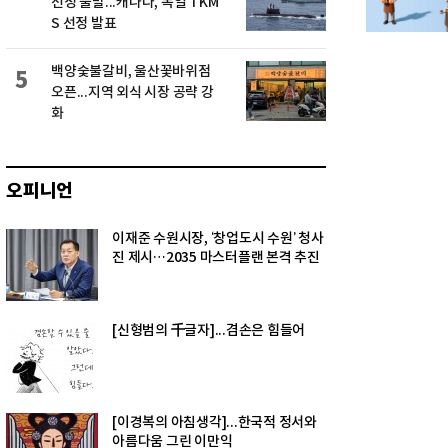
선정 불발...캐나다, 독일 TKM
S 선정 발표
백양숯불갈비, 울산꽃바위점
5
오픈...지역 외식 시장 공략 강
화
오피니언
이재준 수원시장, ‘창업도시 수원’ 청사
진 제시…2035 마스터플랜 본격 추진
[신형범의 千글자]...겸손은 힘들어
[이경복의 아침생각]...한국적 정서와
아름다움 그린 이만익