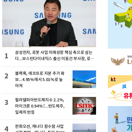
삼성전자, 로봇 사업 미래성장 핵심 축으로 삼는
1
다...보스턴다이내믹스 출신 이동건 부사장, 로보
틱스 전략팀장으로 선임
블랙록, 에코프로 지분 추가 확
2
보...4.95%에서 5.01%로 높
아져
필라델피아반도체지수 2.2%,
3
마이크론 0.94%↑...반도체주,
일제히 반등
한화오션, 캐나다 잠수함 사업
4