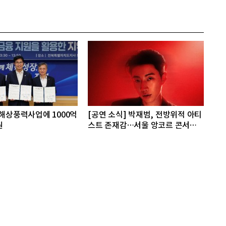
 해상풍력사업에 1000억
[공연 소식] 박재범, 전방위적 아티
원
스트 존재감…서울 앙코르 콘서트
기대 포인트 셋