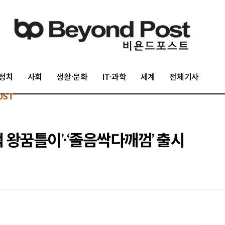
정치
사회
생활·문화
IT·과학
세계
전체기사
OST
 왕꿈틀이’·‘졸음싹다깨껌’ 출시