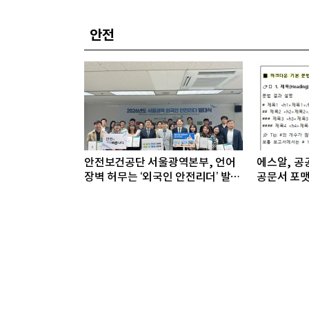
안전
안전보건공단 서울광역본부, 언어
에스알, 공공
장벽 허무는 ‘외국인 안전리더’ 발대
공문서 포맷
식 개최