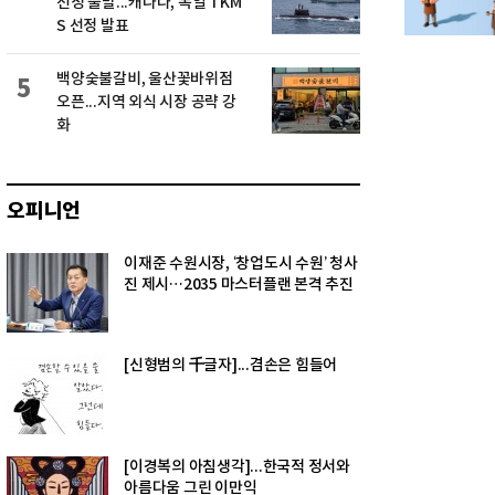
선정 불발...캐나다, 독일 TKM
S 선정 발표
백양숯불갈비, 울산꽃바위점
5
오픈...지역 외식 시장 공략 강
화
오피니언
이재준 수원시장, ‘창업도시 수원’ 청사
진 제시…2035 마스터플랜 본격 추진
[신형범의 千글자]...겸손은 힘들어
[이경복의 아침생각]...한국적 정서와
아름다움 그린 이만익