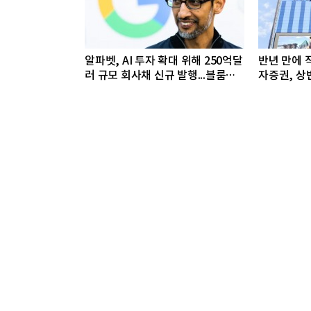
알파벳, AI 투자 확대 위해 250억달
반년 만에
러 규모 회사채 신규 발행...블룸버
자증권, 상
그통신, 1150억달러 자금 몰려
돌파