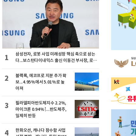
삼성전자, 로봇 사업 미래성장 핵심 축으로 삼는
1
다...보스턴다이내믹스 출신 이동건 부사장, 로보
틱스 전략팀장으로 선임
블랙록, 에코프로 지분 추가 확
2
보...4.95%에서 5.01%로 높
아져
필라델피아반도체지수 2.2%,
3
마이크론 0.94%↑...반도체주,
일제히 반등
한화오션, 캐나다 잠수함 사업
4