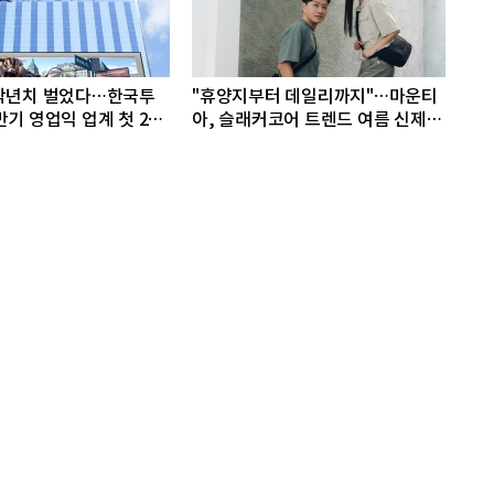
 작년치 벌었다…한국투
"휴양지부터 데일리까지"…마운티
반기 영업익 업계 첫 2조
아, 슬래커코어 트렌드 여름 신제품
선봬