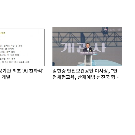
기관 최초 'AI 친화적'
김현중 안전보건공단 이사장, "안
 개발
전체험교육, 산재예방 선진국 향한
첫걸음"