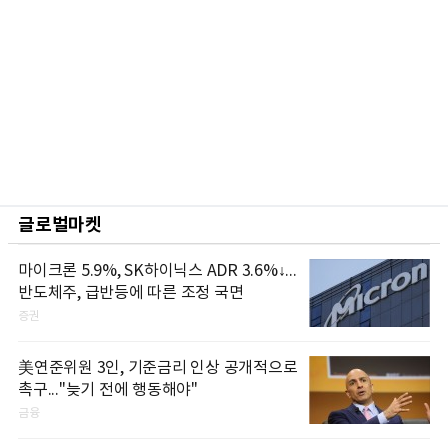
글로벌마켓
마이크론 5.9%, SK하이닉스 ADR 3.6%↓...
반도체주, 급반등에 따른 조정 국면
증권
美연준위원 3인, 기준금리 인상 공개적으로
촉구..."늦기 전에 행동해야"
금융