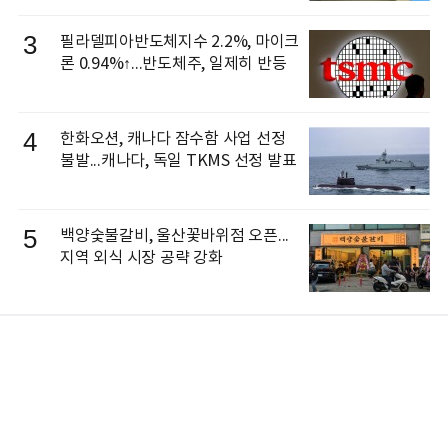
3
필라델피아반도체지수 2.2%, 마이크
론 0.94%↑...반도체주, 일제히 반등
4
한화오션, 캐나다 잠수함 사업 선정
불발...캐나다, 독일 TKMS 선정 발표
5
백양숯불갈비, 울산꽃바위점 오픈...
지역 외식 시장 공략 강화