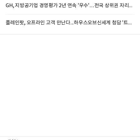
GH, 지방공기업 경영평가 2년 연속 '우수'…전국 상위권 자리매김
플레인팟, 오프라인 고객 만난다...하우스오브신세계 청담 '트웰브'서 브랜드 첫 팝업 운영