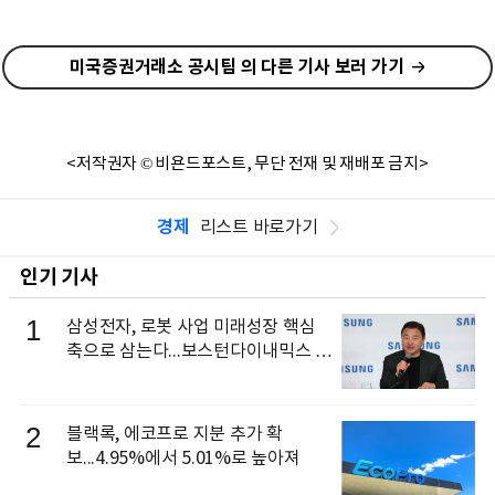
미국증권거래소 공시팀 의 다른 기사 보러 가기
<저작권자 © 비욘드포스트, 무단 전재 및 재배포 금지>
경제
리스트 바로가기
인기 기사
1
삼성전자, 로봇 사업 미래성장 핵심
축으로 삼는다...보스턴다이내믹스 출
신 이동건 부사장, 로보틱스 전략팀장
으로 선임
2
블랙록, 에코프로 지분 추가 확
보...4.95%에서 5.01%로 높아져