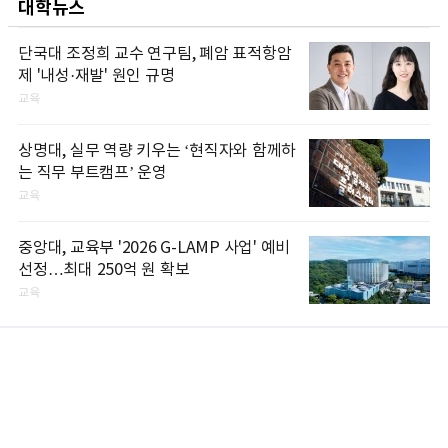
대학뉴스
단국대 조정희 교수 연구팀, 폐암 표적항암
제 '내성·재발' 원인 규명
교육
상명대, 실무 역량 키우는 ‘현직자와 함께하
는 직무 부트캠프’ 운영
교육
중앙대, 교육부 '2026 G-LAMP 사업' 예비
선정…최대 250억 원 확보
교육