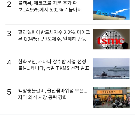
2
블랙록, 에코프로 지분 추가 확
보...4.95%에서 5.01%로 높아져
3
필라델피아반도체지수 2.2%, 마이크
론 0.94%↑...반도체주, 일제히 반등
4
한화오션, 캐나다 잠수함 사업 선정
불발...캐나다, 독일 TKMS 선정 발표
5
백양숯불갈비, 울산꽃바위점 오픈...
지역 외식 시장 공략 강화