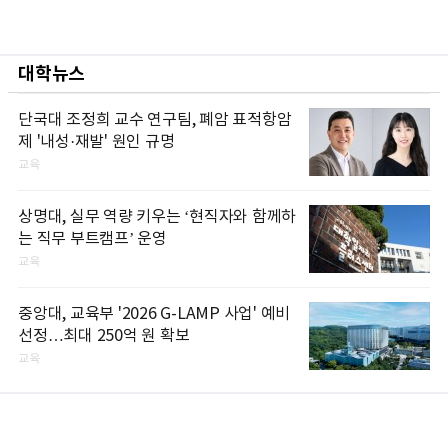
대학뉴스
단국대 조정희 교수 연구팀, 폐암 표적항암
제 '내성·재발' 원인 규명
교육
상명대, 실무 역량 키우는 ‘현직자와 함께하
는 직무 부트캠프’ 운영
교육
중앙대, 교육부 '2026 G-LAMP 사업' 예비
선정…최대 250억 원 확보
교육