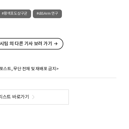
#황색포도상구균
#diSArm 연구
팀 의 다른 기사 보러 가기
포스트, 무단 전재 및 재배포 금지>
리스트 바로가기