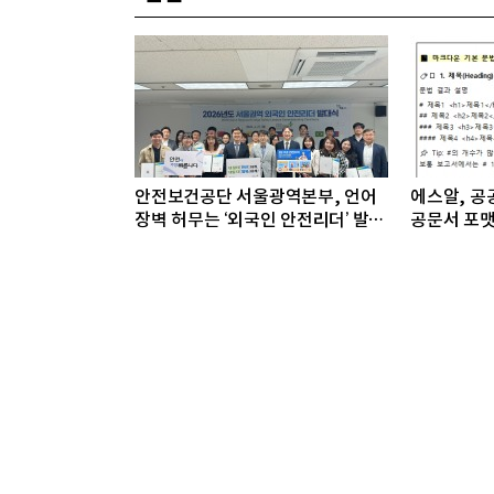
안전보건공단 서울광역본부, 언어
에스알, 공공
장벽 허무는 ‘외국인 안전리더’ 발대
공문서 포맷
식 개최