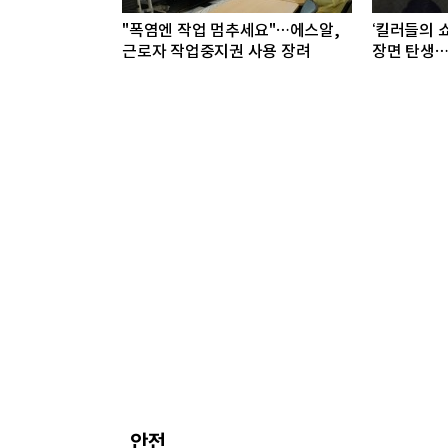
"폭염엔 작업 멈추세요"…에스알,
‘킬러들의 쇼
근로자 작업중지권 사용 장려
장면 탄생…
안전