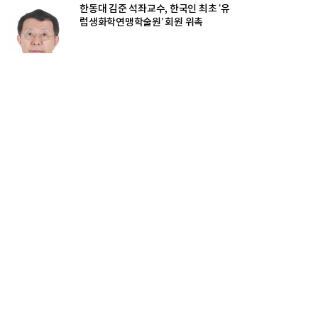
한동대 김준 석좌교수, 한국인 최초 ‘유
럽생화학연맹학술원’ 회원 위촉