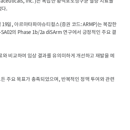
ceuticals, Inc. )는 복잡한 황색포도상구균 혈증 치료를
됐다.
월 19일, 아르마타파마슈티컬스(증권 코드: ARMP)는 복잡한
02의 Phase 1b/2a diSArm 연구에서 긍정적인 주요 결
 치료와 비교하여 임상 결과를 유의미하게 개선하고 재발을 예
모든 주요 목표가 충족되었으며, 반복적인 정맥 투여와 관련