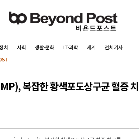
정치
사회
생활·문화
IT·과학
세계
전체기사
OST
), 복잡한 황색포도상구균 혈증 치료