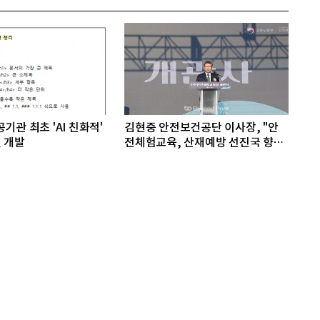
기관 최초 'AI 친화적'
김현중 안전보건공단 이사장, "안
 개발
전체험교육, 산재예방 선진국 향한
첫걸음"