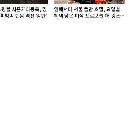
핑몰 시즌2’ 이동욱, 명
앰배서더 서울 풀만 호텔, 요일별
피범벅 맨몸 액션 ‘감탄’
혜택 담은 미식 프로모션 ‘더 킹스 :
다이닝 프리빌리지즈’ 선봬