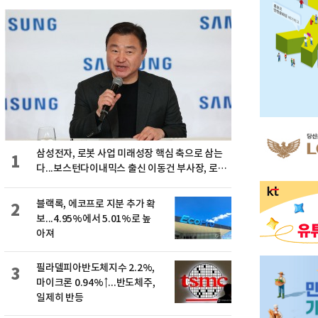
삼성전자, 로봇 사업 미래성장 핵심 축으로 삼는
1
다...보스턴다이내믹스 출신 이동건 부사장, 로보
틱스 전략팀장으로 선임
블랙록, 에코프로 지분 추가 확
2
보...4.95%에서 5.01%로 높
아져
필라델피아반도체지수 2.2%,
3
마이크론 0.94%↑...반도체주,
일제히 반등