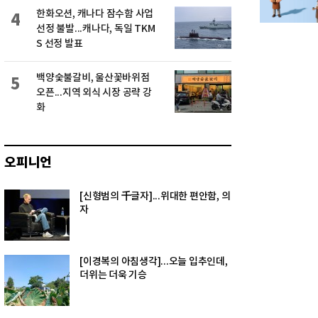
한화오션, 캐나다 잠수함 사업
4
선정 불발...캐나다, 독일 TKM
S 선정 발표
백양숯불갈비, 울산꽃바위점
5
오픈...지역 외식 시장 공략 강
화
오피니언
[신형범의 千글자]...위대한 편안함, 의
자
[이경복의 아침생각]...오늘 입추인데,
더위는 더욱 기승