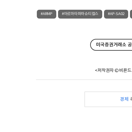
#ARMP
#아르마타파마슈티컬스
#AP-SA02
미국증권거래소 공시
<저작권자 © 비욘드
경제