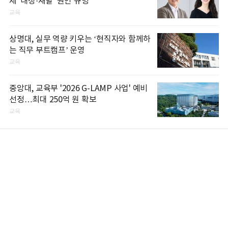
제 '내성·재발' 원인 규명
교육
상명대, 실무 역량 키우는 ‘현직자와 함께하
는 직무 부트캠프’ 운영
교육
중앙대, 교육부 '2026 G-LAMP 사업' 예비
선정…최대 250억 원 확보
교육