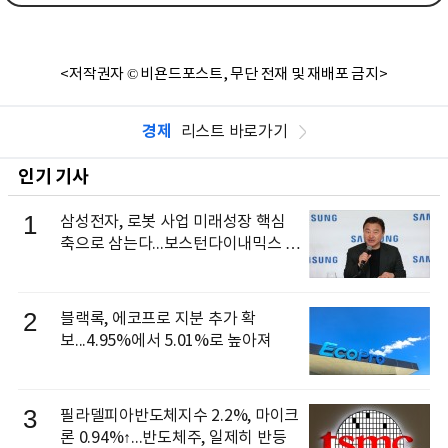
<저작권자 © 비욘드포스트, 무단 전재 및 재배포 금지>
경제
리스트 바로가기
인기 기사
1
삼성전자, 로봇 사업 미래성장 핵심
축으로 삼는다...보스턴다이내믹스 출
신 이동건 부사장, 로보틱스 전략팀장
으로 선임
2
블랙록, 에코프로 지분 추가 확
보...4.95%에서 5.01%로 높아져
3
필라델피아반도체지수 2.2%, 마이크
론 0.94%↑...반도체주, 일제히 반등