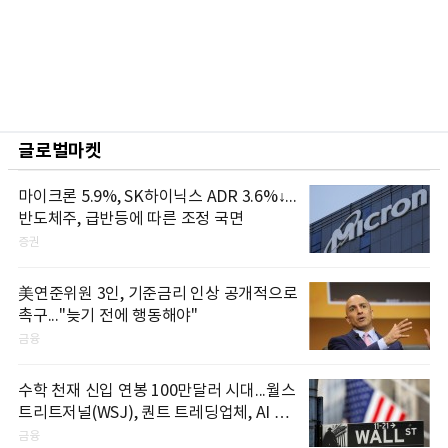
글로벌마켓
마이크론 5.9%, SK하이닉스 ADR 3.6%↓...
반도체주, 급반등에 따른 조정 국면
증권
美연준위원 3인, 기준금리 인상 공개적으로
촉구..."늦기 전에 행동해야"
금융
수학 천재 신입 연봉 100만달러 시대...월스
트리트저널(WSJ), 퀀트 트레딩업체, AI 기
업들 인재 확보 경쟁
금융