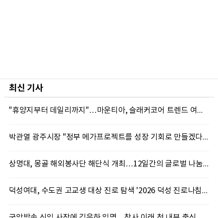
최신 기사
"휴양지부터 데일리까지"…마운티아, 슬래커코어 트렌드 여름 신제품 선봬
박관열 광주시장 "정부 메가프로젝트를 성장 기회로 만들겠다"…첫 시정토론회 개최
상명대, 몽골 해외봉사단 해단식 개최…12일간의 글로벌 나눔 성료
덕성여대, 수도권 고교생 대상 진로 탐색 '2026 덕성 진로나침판' 개최
국악방송 신임 사장에 김은하 임명…창사 이래 첫 내부 출신