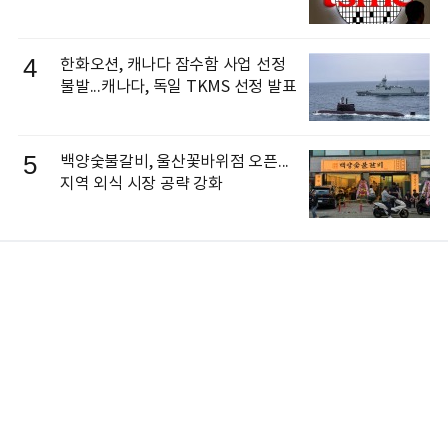
4
한화오션, 캐나다 잠수함 사업 선정
불발...캐나다, 독일 TKMS 선정 발표
5
백양숯불갈비, 울산꽃바위점 오픈...
지역 외식 시장 공략 강화