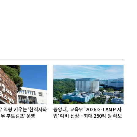
무 역량 키우는 ‘현직자와
중앙대, 교육부 '2026 G-LAMP 사
무 부트캠프’ 운영
업' 예비 선정…최대 250억 원 확보