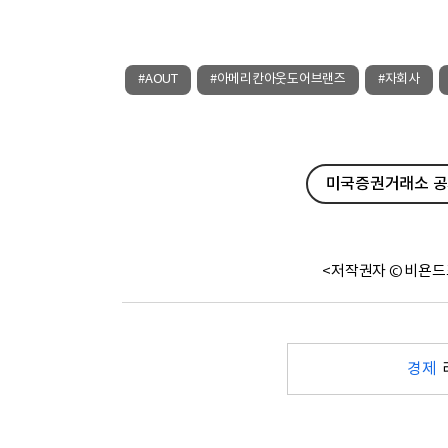
#AOUT
#아메리칸아웃도어브랜즈
#자회사
미국증권거래소 공시
<저작권자 © 비욘드
경제