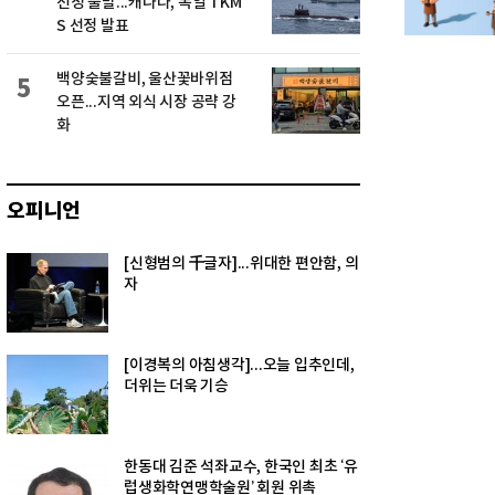
선정 불발...캐나다, 독일 TKM
S 선정 발표
백양숯불갈비, 울산꽃바위점
5
오픈...지역 외식 시장 공략 강
화
오피니언
[신형범의 千글자]...위대한 편안함, 의
자
[이경복의 아침생각]...오늘 입추인데,
더위는 더욱 기승
한동대 김준 석좌교수, 한국인 최초 ‘유
럽생화학연맹학술원’ 회원 위촉