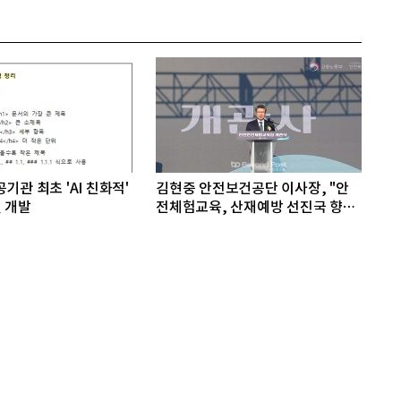
기관 최초 'AI 친화적'
김현중 안전보건공단 이사장, "안
 개발
전체험교육, 산재예방 선진국 향한
첫걸음"