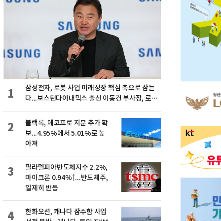
삼성전자, 로봇 사업 미래성장 핵심 축으로 삼는
1
다...보스턴다이내믹스 출신 이동건 부사장, 로보
틱스 전략팀장으로 선임
블랙록, 에코프로 지분 추가 확
2
보...4.95%에서 5.01%로 높
아져
필라델피아반도체지수 2.2%,
3
마이크론 0.94%↑...반도체주,
일제히 반등
한화오션, 캐나다 잠수함 사업
4