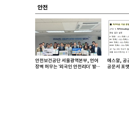
안전
안전보건공단 서울광역본부, 언어
에스알, 공공
장벽 허무는 ‘외국인 안전리더’ 발대
공문서 포맷
식 개최