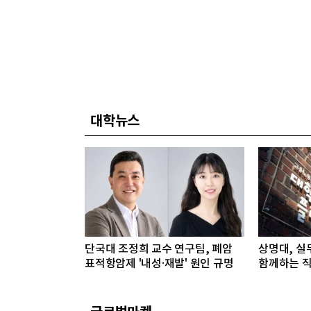
대학뉴스
단국대 조정희 교수 연구팀, 폐암
상명대, 실
표적항암제 '내성·재발' 원인 규명
함께하는 직