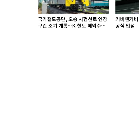
국가철도공단, 오송 시험선로 연장
커버앤커버
구간 조기 개통…K-철도 해외수출
공식 입점
지원