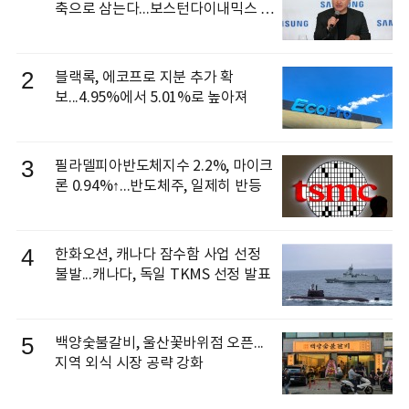
축으로 삼는다...보스턴다이내믹스 출
신 이동건 부사장, 로보틱스 전략팀장
으로 선임
2
블랙록, 에코프로 지분 추가 확
보...4.95%에서 5.01%로 높아져
3
필라델피아반도체지수 2.2%, 마이크
론 0.94%↑...반도체주, 일제히 반등
4
한화오션, 캐나다 잠수함 사업 선정
불발...캐나다, 독일 TKMS 선정 발표
5
백양숯불갈비, 울산꽃바위점 오픈...
지역 외식 시장 공략 강화