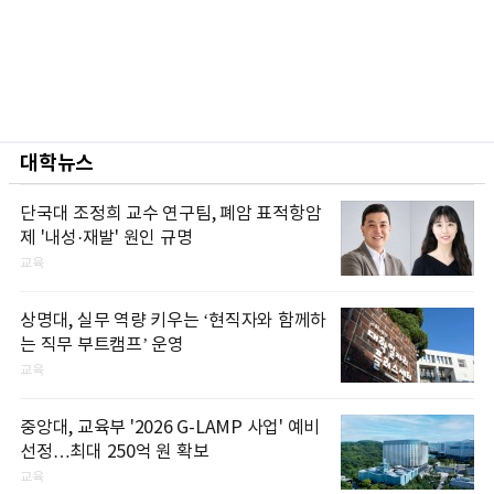
대학뉴스
단국대 조정희 교수 연구팀, 폐암 표적항암
제 '내성·재발' 원인 규명
교육
상명대, 실무 역량 키우는 ‘현직자와 함께하
는 직무 부트캠프’ 운영
교육
중앙대, 교육부 '2026 G-LAMP 사업' 예비
선정…최대 250억 원 확보
교육