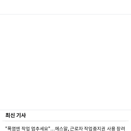
최신 기사
"폭염엔 작업 멈추세요"…에스알, 근로자 작업중지권 사용 장려