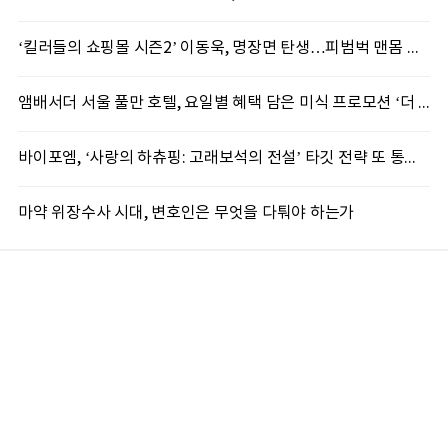
‘킬러들의 쇼핑몰 시즌2’ 이동욱, 명장면 탄생…피범벅 맨몸 액션 ‘감탄’
앰배서더 서울 풀만 호텔, 요일별 혜택 담은 미식 프로모션 ‘더 킹스 : 다이닝 프리빌리지즈’ 선봬
바이포엠, ‘사랑의 하츄핑: 고래보석의 전설’ 타깃 전략 또 통했다
마약 위장수사 시대, 변호인은 무엇을 다퉈야 하는가