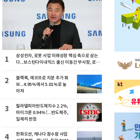
삼성전자, 로봇 사업 미래성장 핵심 축으로 삼는
1
다...보스턴다이내믹스 출신 이동건 부사장, 로보
틱스 전략팀장으로 선임
블랙록, 에코프로 지분 추가 확
2
보...4.95%에서 5.01%로 높
아져
필라델피아반도체지수 2.2%,
3
마이크론 0.94%↑...반도체주,
일제히 반등
한화오션, 캐나다 잠수함 사업
4