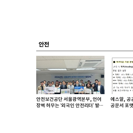
안전
안전보건공단 서울광역본부, 언어
에스알, 공공
장벽 허무는 ‘외국인 안전리더’ 발대
공문서 포맷
식 개최