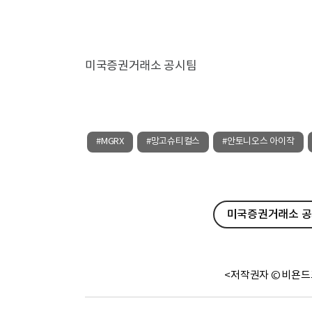
미국증권거래소 공시팀
#MGRX
#망고슈티컬스
#안토니오스 아이작
미국증권거래소 공시
<저작권자 © 비욘드