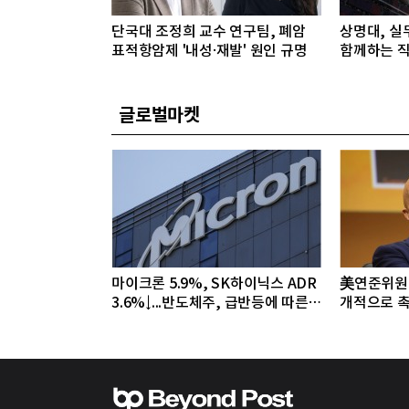
단국대 조정희 교수 연구팀, 폐암
상명대, 실
표적항암제 '내성·재발' 원인 규명
함께하는 직
글로벌마켓
마이크론 5.9%, SK하이닉스 ADR
美연준위원 
3.6%↓...반도체주, 급반등에 따른
개적으로 촉
조정 국면
야"