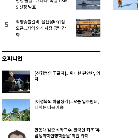
선정 불발...캐나다, 독일 TKM
S 선정 발표
백양숯불갈비, 울산꽃바위점
5
오픈...지역 외식 시장 공략 강
화
오피니언
[신형범의 千글자]...위대한 편안함, 의
자
[이경복의 아침생각]...오늘 입추인데,
더위는 더욱 기승
한동대 김준 석좌교수, 한국인 최초 ‘유
럽생화학연맹학술원’ 회원 위촉