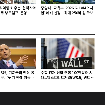
무 역량 키우는 ‘현직자와
중앙대, 교육부 '2026 G-LAMP 사
무 부트캠프’ 운영
업' 예비 선정…최대 250억 원 확보
3인, 기준금리 인상 공
수학 천재 신입 연봉 100만달러 시
구..."늦기 전에 행동해
대...월스트리트저널(WSJ), 퀀트 트
레딩업체, AI 기업들 인재 확보 경
쟁