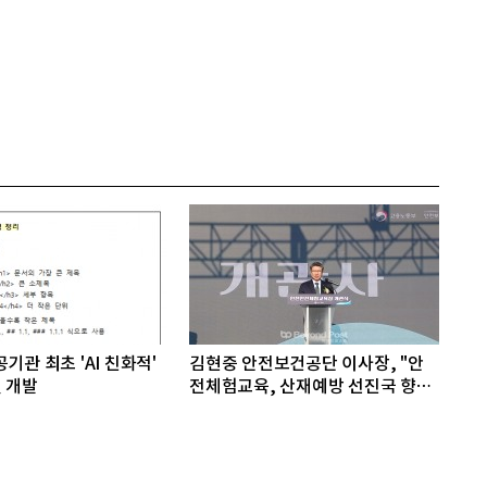
기관 최초 'AI 친화적'
김현중 안전보건공단 이사장, "안
 개발
전체험교육, 산재예방 선진국 향한
첫걸음"