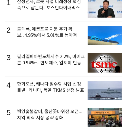
1
삼성전자, 로봇 사업 미래성장 핵심
축으로 삼는다...보스턴다이내믹스 출
신 이동건 부사장, 로보틱스 전략팀장
으로 선임
2
블랙록, 에코프로 지분 추가 확
보...4.95%에서 5.01%로 높아져
3
필라델피아반도체지수 2.2%, 마이크
론 0.94%↑...반도체주, 일제히 반등
4
한화오션, 캐나다 잠수함 사업 선정
불발...캐나다, 독일 TKMS 선정 발표
5
백양숯불갈비, 울산꽃바위점 오픈...
지역 외식 시장 공략 강화