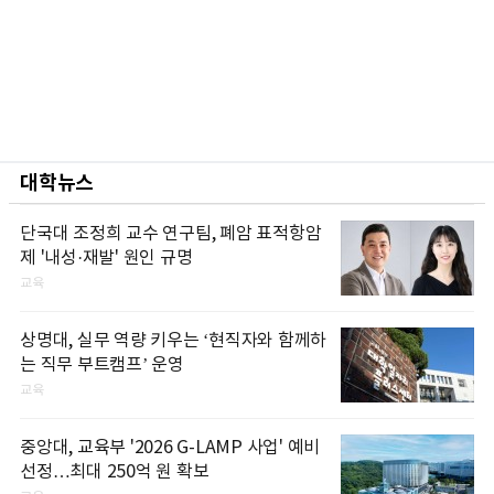
대학뉴스
단국대 조정희 교수 연구팀, 폐암 표적항암
제 '내성·재발' 원인 규명
교육
상명대, 실무 역량 키우는 ‘현직자와 함께하
는 직무 부트캠프’ 운영
교육
중앙대, 교육부 '2026 G-LAMP 사업' 예비
선정…최대 250억 원 확보