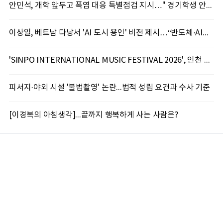
안민석, 개학 앞두고 폭염 대응 특별점검 지시…" 경기학생 안전 최우선"
이상일, 베트남 다낭서 'AI 도시 용인' 비전 제시…“반도체·AI로 시민 삶 바꾼다”
'SINPO INTERNATIONAL MUSIC FESTIVAL 2026', 인천 신포서 국제 음악축제 개최
피서지·야외 시설 '불법촬영' 논란...법적 성립 요건과 수사 기준
[이경복의 아침생각]...끝까지 행복하게 사는 사람은?