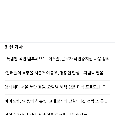
최신 기사
"폭염엔 작업 멈추세요"…에스알, 근로자 작업중지권 사용 장려
‘킬러들의 쇼핑몰 시즌2’ 이동욱, 명장면 탄생…피범벅 맨몸 액션 ‘감탄’
앰배서더 서울 풀만 호텔, 요일별 혜택 담은 미식 프로모션 ‘더 킹스 : 다이닝 프리빌리지즈’ 선봬
바이포엠, ‘사랑의 하츄핑: 고래보석의 전설’ 타깃 전략 또 통했다