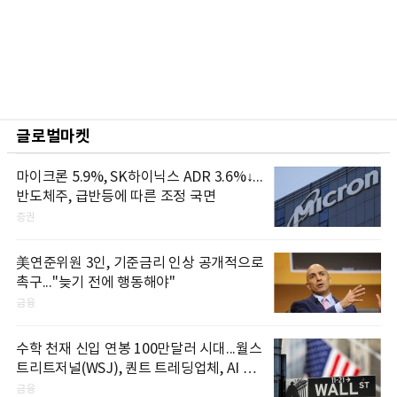
글로벌마켓
마이크론 5.9%, SK하이닉스 ADR 3.6%↓...
반도체주, 급반등에 따른 조정 국면
증권
美연준위원 3인, 기준금리 인상 공개적으로
촉구..."늦기 전에 행동해야"
금융
수학 천재 신입 연봉 100만달러 시대...월스
트리트저널(WSJ), 퀀트 트레딩업체, AI 기
업들 인재 확보 경쟁
금융