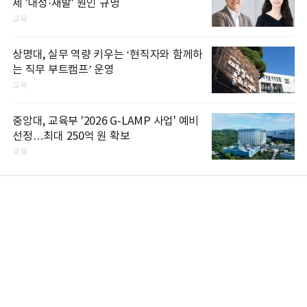
제 '내성·재발' 원인 규명
교육
상명대, 실무 역량 키우는 ‘현직자와 함께하
는 직무 부트캠프’ 운영
교육
중앙대, 교육부 '2026 G-LAMP 사업' 예비
선정…최대 250억 원 확보
교육