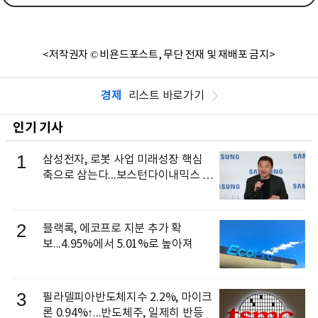
<저작권자 © 비욘드포스트, 무단 전재 및 재배포 금지>
경제
리스트 바로가기
인기 기사
1
삼성전자, 로봇 사업 미래성장 핵심
축으로 삼는다...보스턴다이내믹스 출
신 이동건 부사장, 로보틱스 전략팀장
으로 선임
2
블랙록, 에코프로 지분 추가 확
보...4.95%에서 5.01%로 높아져
3
필라델피아반도체지수 2.2%, 마이크
론 0.94%↑...반도체주, 일제히 반등