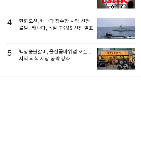
4
한화오션, 캐나다 잠수함 사업 선정
불발...캐나다, 독일 TKMS 선정 발표
5
백양숯불갈비, 울산꽃바위점 오픈...
지역 외식 시장 공략 강화