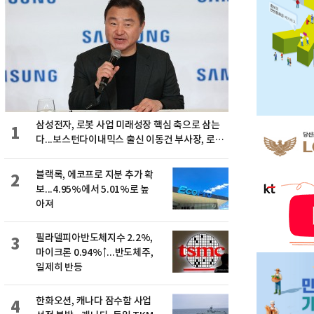
삼성전자, 로봇 사업 미래성장 핵심 축으로 삼는
1
다...보스턴다이내믹스 출신 이동건 부사장, 로보
틱스 전략팀장으로 선임
블랙록, 에코프로 지분 추가 확
2
보...4.95%에서 5.01%로 높
아져
필라델피아반도체지수 2.2%,
3
마이크론 0.94%↑...반도체주,
일제히 반등
한화오션, 캐나다 잠수함 사업
4