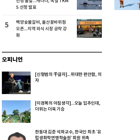
선정 불발...캐나다, 독일 TKM
S 선정 발표
백양숯불갈비, 울산꽃바위점
5
오픈...지역 외식 시장 공략 강
화
오피니언
[신형범의 千글자]...위대한 편안함, 의
자
[이경복의 아침생각]...오늘 입추인데,
더위는 더욱 기승
한동대 김준 석좌교수, 한국인 최초 ‘유
럽생화학연맹학술원’ 회원 위촉