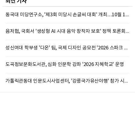
최신 기사
동국대 미당연구소, '제3회 미당시 손글씨 대회' 개최…10월 12일까지 접수
음저협, 국회서 '생성형 AI 시대 음악 창작자 보호' 정책 토론회 10일 개최
성신여대 학부생 '다온' 팀, 국제 디자인 공모전 '2026 스파크 어워드' 동상 수상
도곡정보문화도서관, 심화 인문학 강좌 '2026 지혜학교' 운영
가톨릭관동대 인문도시사업센터, '강릉국가유산야행' 참가 시민 15명 모집