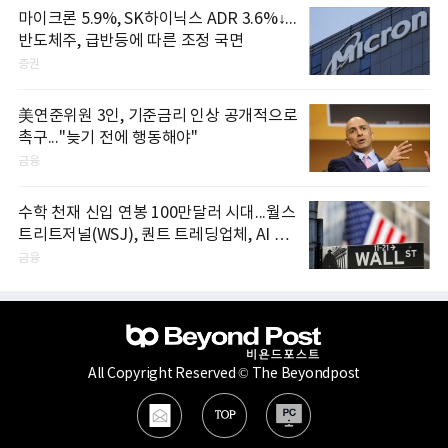
마이크론 5.9%, SK하이닉스 ADR 3.6%↓...
반도체주, 급반등에 따른 조정 국면
증권
美연준위원 3인, 기준금리 인상 공개적으로
촉구..."늦기 전에 행동해야"
금융
수학 천재 신입 연봉 100만달러 시대...월스
트리트저널(WSJ), 퀀트 트레딩업체, AI 기
업들 인재 확보 경쟁
금융
All Copyright Reserved © The Beyondpost