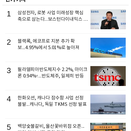
1
삼성전자, 로봇 사업 미래성장 핵심
축으로 삼는다...보스턴다이내믹스 출
신 이동건 부사장, 로보틱스 전략팀장
으로 선임
2
블랙록, 에코프로 지분 추가 확
보...4.95%에서 5.01%로 높아져
3
필라델피아반도체지수 2.2%, 마이크
론 0.94%↑...반도체주, 일제히 반등
4
한화오션, 캐나다 잠수함 사업 선정
불발...캐나다, 독일 TKMS 선정 발표
5
백양숯불갈비, 울산꽃바위점 오픈...