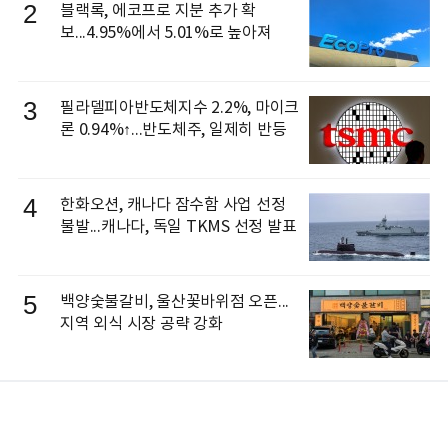
2
블랙록, 에코프로 지분 추가 확
보...4.95%에서 5.01%로 높아져
3
필라델피아반도체지수 2.2%, 마이크
론 0.94%↑...반도체주, 일제히 반등
4
한화오션, 캐나다 잠수함 사업 선정
불발...캐나다, 독일 TKMS 선정 발표
5
백양숯불갈비, 울산꽃바위점 오픈...
지역 외식 시장 공략 강화