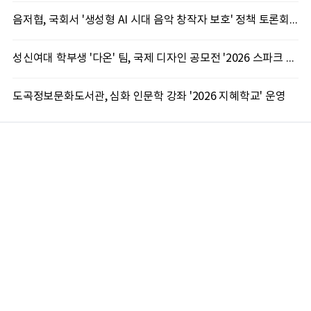
음저협, 국회서 '생성형 AI 시대 음악 창작자 보호' 정책 토론회 10일 개최
성신여대 학부생 '다온' 팀, 국제 디자인 공모전 '2026 스파크 어워드' 동상 수상
도곡정보문화도서관, 심화 인문학 강좌 '2026 지혜학교' 운영